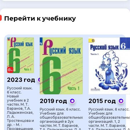
Перейти к учебнику
2023 год
Русский язык.
6 класс.
Новый
2019 год
2015 год
учебник в 2
частях. М. Т.
Баранов, Т.А.
Русский язык. 6 класс.
Русский язык. 6 класс.
Ладыженская,
Учебник для
Учебник для
Л. А.
общеобразовательных
общеобразовательны
Тростенцова и
организаций в 2ух
организаций. 1, 2
др. - М. :
частях. М. Т. Баранов,
части. М. Т. Баранов,
Просвещение,
Т.А. Ладыженская, Л. А.
Т.А. Ладыженская, Л. А