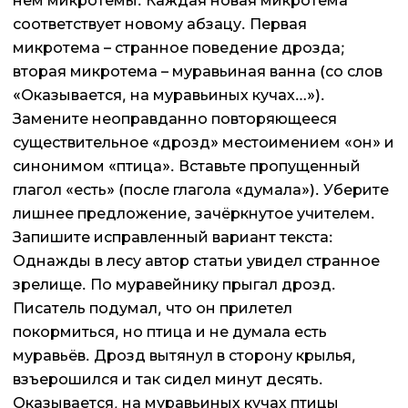
нём микротемы. Каждая новая микротема
соответствует новому абзацу. Первая
микротема – странное поведение дрозда;
вторая микротема – муравьиная ванна (со слов
«Оказывается, на муравьиных кучах…»).
Замените неоправданно повторяющееся
существительное «дрозд» местоимением «он» и
синонимом «птица». Вставьте пропущенный
глагол «есть» (после глагола «думала»). Уберите
лишнее предложение, зачёркнутое учителем.
Запишите исправленный вариант текста:
Однажды в лесу автор статьи увидел странное
зрелище. По муравейнику прыгал дрозд.
Писатель подумал, что он прилетел
покормиться, но птица и не думала есть
муравьёв. Дрозд вытянул в сторону крылья,
взъерошился и так сидел минут десять.
Оказывается, на муравьиных кучах птицы