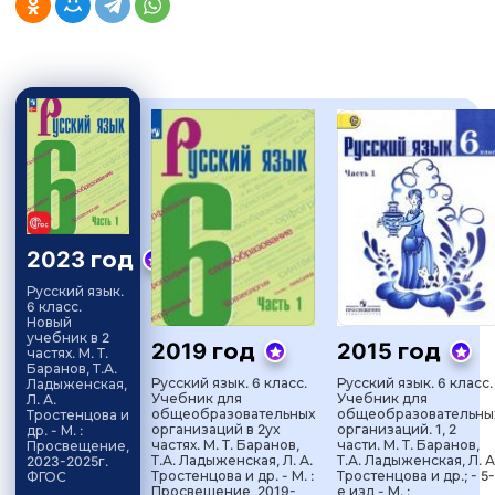
2023 год
Русский язык.
6 класс.
Новый
учебник в 2
2019 год
2015 год
частях. М. Т.
Баранов, Т.А.
Русский язык. 6 класс.
Русский язык. 6 класс.
Ладыженская,
Учебник для
Учебник для
Л. А.
общеобразовательных
общеобразовательны
Тростенцова и
организаций в 2ух
организаций. 1, 2
др. - М. :
частях. М. Т. Баранов,
части. М. Т. Баранов,
Просвещение,
Т.А. Ладыженская, Л. А.
Т.А. Ладыженская, Л. А
2023-2025г.
Тростенцова и др. - М. :
Тростенцова и др.; - 5-
ФГОС
Просвещение, 2019-
е изд - М. :