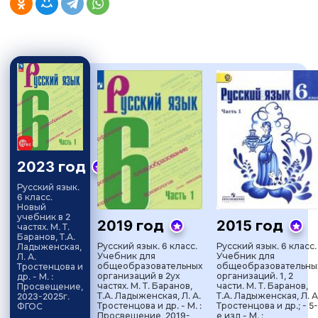
2023 год
Русский язык.
6 класс.
Новый
учебник в 2
2019 год
2015 год
частях. М. Т.
Баранов, Т.А.
Русский язык. 6 класс.
Русский язык. 6 класс.
Ладыженская,
Учебник для
Учебник для
Л. А.
общеобразовательных
общеобразовательны
Тростенцова и
организаций в 2ух
организаций. 1, 2
др. - М. :
частях. М. Т. Баранов,
части. М. Т. Баранов,
Просвещение,
Т.А. Ладыженская, Л. А.
Т.А. Ладыженская, Л. А
2023-2025г.
Тростенцова и др. - М. :
Тростенцова и др.; - 5-
ФГОС
Просвещение, 2019-
е изд - М. :