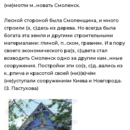
(не)могли м..новать Смоленск.
Лесной стороной была Смоленщина, и много
строили (з, с)десь из дерева. Но всегда была
богата эта земля и другими строительными
материалами: глиной, п..ском, гравием. И в пору
своего экономического ра(з, с)цвета стал
возводить Смоленск одно за другим кам..нные
сооружения. Постройки эти со(з, с)д..вались из
к..рпича и красотой своей (ни)(в)чём
(не)уступали сооружениям Киева и Новгорода.
(3. Пастухова)