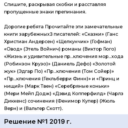
Спишите, раскрывая скобки и расставляя
пропущенные знаки препинания.
Дорогие ребята Прочитайте эти замечательные
книги зарубежных3 писателей: «Сказки» (Ганс
Христиан Андерсен) «Щелкунчик» (Гофман)
«Овод» (Этель Войнич) романы (Виктор Гюго)
«Жизнь и удивительные пр..ключения мор..хода
(Робинзон Крузо)» (Даниель Дефо) «Золотой
жук» (Эдгар По) «Пр..ключения (Том Сойер)»
«Пр..ключения (Гекльберри Финн)» и «Принц и
нищий» (Марк Твен) «Серебряные коньки»
(Мери Мейп Додж) «Дэвид Копперфилд» (Чарлз
Диккенс) сочинения (Фенимор Купер) (Жюль
Верн) и (Вальтер Скотт).
Решение №1 2019 г.