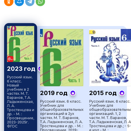
2023 год
Русский язык.
6 класс.
Новый
учебник в 2
2019 год
2015 год
частях. М. Т.
Баранов, Т.А.
Русский язык. 6 класс.
Русский язык. 6 класс.
Ладыженская,
Учебник для
Учебник для
Л. А.
общеобразовательных
общеобразовательны
Тростенцова и
организаций в 2ух
организаций. 1, 2
др. - М. :
частях. М. Т. Баранов,
части. М. Т. Баранов,
Просвещение,
Т.А. Ладыженская, Л. А.
Т.А. Ладыженская, Л. А
2023-2025г.
Тростенцова и др. - М. :
Тростенцова и др.; - 5-
ФГОС
Просвещение, 2019-
е изд - М. :