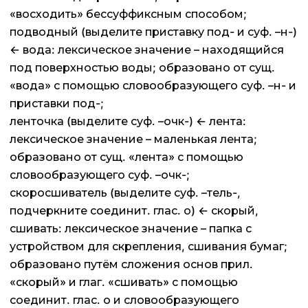
«восходить» бессуффиксным способом;
подводный (выделите приставку под- и суф. –н-)
← вода: лексическое значение – находящийся
под поверхностью воды; образовано от сущ.
«вода» с помощью словообразующего суф. –н- и
приставки под-;
ленточка (выделите суф. –очк-) ← лента:
лексическое значение – маленькая лента;
образовано от сущ. «лента» с помощью
словообразующего суф. –очк-;
скоросшиватель (выделите суф. –тель-,
подчеркните соединит. глас. о) ← скорый,
сшивать: лексическое значение – папка с
устройством для скрепления, сшивания бумаг;
образовано путём сложения основ прил.
«скорый» и глаг. «сшивать» с помощью
соединит. глас. о и словообразующего