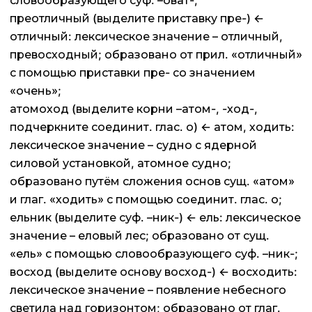
словообразующего суф. –оват-;
преотличный (выделите приставку пре-) ←
отличный: лексическое значение – отличный,
превосходный; образовано от прил. «отличный»
с помощью приставки пре- со значением
«очень»;
атомоход (выделите корни –атом-, -ход-,
подчеркните соединит. глас. о) ← атом, ходить:
лексическое значение – судно с ядерной
силовой установкой, атомное судно;
образовано путём сложения основ сущ. «атом»
и глаг. «ходить» с помощью соединит. глас. о;
ельник (выделите суф. –ник-) ← ель: лексическое
значение – еловый лес; образовано от сущ.
«ель» с помощью словообразующего суф. –ник-;
восход (выделите основу восход-) ← восходить:
лексическое значение – появление небесного
светила над горизонтом; образовано от глаг.