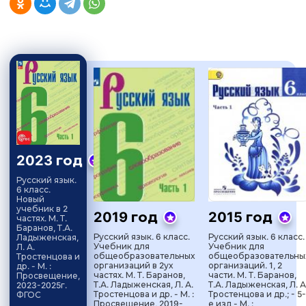
2023 год
Русский язык.
6 класс.
Новый
учебник в 2
2019 год
2015 год
частях. М. Т.
Баранов, Т.А.
Русский язык. 6 класс.
Русский язык. 6 класс.
Ладыженская,
Учебник для
Учебник для
Л. А.
общеобразовательных
общеобразовательны
Тростенцова и
организаций в 2ух
организаций. 1, 2
др. - М. :
частях. М. Т. Баранов,
части. М. Т. Баранов,
Просвещение,
Т.А. Ладыженская, Л. А.
Т.А. Ладыженская, Л. А
2023-2025г.
Тростенцова и др. - М. :
Тростенцова и др.; - 5-
ФГОС
Просвещение, 2019-
е изд - М. :