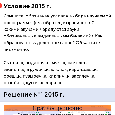
Условие 2015 г.
Спишите, обозначая условия выбора изучаемой
орфограммы (см. образец в правиле). • С
какими звуками чередуются звуки,
обозначенные выделенными буквами? • Как
образовано выделенное слово? Объясните
письменно.
Сыноч..к, подароч..к, мяч..к, самолёт..к,
звоноч..к, дружоч..к, ключ..к, карандаш..к,
ореш..к, пузырёч..к, кирпич..к, василёч..к,
огонёч..к, кусоч..к, ларч..к.
Решение №1 2015 г.