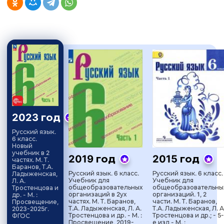
2023 год
Русский язык.
6 класс.
Новый
учебник в 2
2019 год
2015 год
частях. М. Т.
Баранов, Т.А.
Русский язык. 6 класс.
Русский язык. 6 класс.
Ладыженская,
Учебник для
Учебник для
Л. А.
общеобразовательных
общеобразовательны
Тростенцова и
организаций в 2ух
организаций. 1, 2
др. - М. :
частях. М. Т. Баранов,
части. М. Т. Баранов,
Просвещение,
Т.А. Ладыженская, Л. А.
Т.А. Ладыженская, Л. А
2023-2025г.
Тростенцова и др. - М. :
Тростенцова и др.; - 5-
ФГОС
Просвещение, 2019-
е изд - М. :