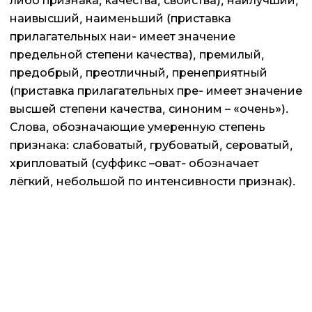
либо признака, качества, свойства); наилучший,
наивысший, наименьший (приставка
прилагательных наи- имеет значение
предельной степени качества), премилый,
предобрый, преотличный, пренеприятный
(приставка прилагательных пре- имеет значение
высшей степени качества, синоним – «очень»).
Слова, обозначающие умеренную степень
признака: слабоватый, грубоватый, сероватый,
хрипловатый (суффикс –оват- обозначает
лёгкий, небольшой по интенсивности признак).