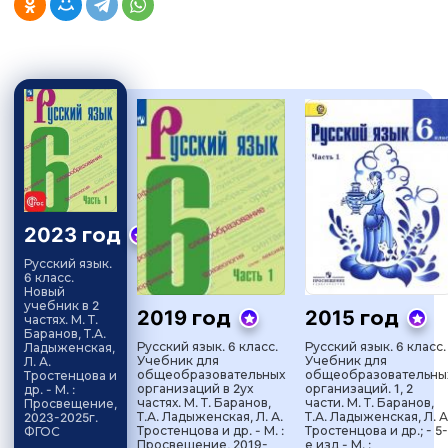
2023 год
Русский язык.
6 класс.
Новый
учебник в 2
2019 год
2015 год
частях. М. Т.
Баранов, Т.А.
Русский язык. 6 класс.
Русский язык. 6 класс.
Ладыженская,
Учебник для
Учебник для
Л. А.
общеобразовательных
общеобразовательны
Тростенцова и
организаций в 2ух
организаций. 1, 2
др. - М. :
частях. М. Т. Баранов,
части. М. Т. Баранов,
Просвещение,
Т.А. Ладыженская, Л. А.
Т.А. Ладыженская, Л. А
2023-2025г.
Тростенцова и др. - М. :
Тростенцова и др.; - 5-
ФГОС
Просвещение, 2019-
е изд - М. :