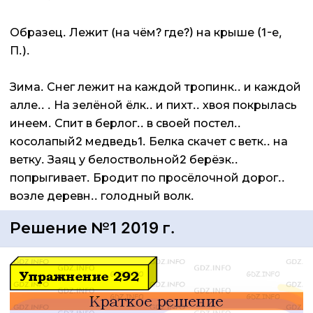
Образец. Лежит (на чём? где?) на крыше (1-е,
П.).
Зима. Снег лежит на каждой тропинк.. и каждой
алле.. . На зелёной ёлк.. и пихт.. хвоя покрылась
инеем. Спит в берлог.. в своей постел..
косолапый2 медведь1. Белка скачет с ветк.. на
ветку. Заяц у белоствольной2 берёзк..
попрыгивает. Бродит по просёлочной дорог..
возле деревн.. голодный волк.
Решение №1 2019 г.