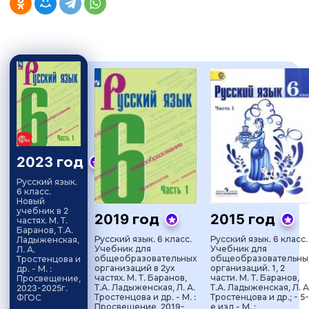
2023 год
Русский язык.
6 класс.
Новый
учебник в 2
2019 год
2015 год
частях. М. Т.
Баранов, Т.А.
Русский язык. 6 класс.
Русский язык. 6 класс.
Ладыженская,
Учебник для
Учебник для
Л. А.
общеобразовательных
общеобразовательны
Тростенцова и
организаций в 2ух
организаций. 1, 2
др. - М. :
частях. М. Т. Баранов,
части. М. Т. Баранов,
Просвещение,
Т.А. Ладыженская, Л. А.
Т.А. Ладыженская, Л. А
2023-2025г.
Тростенцова и др. - М. :
Тростенцова и др.; - 5-
ФГОС
Просвещение, 2019-
е изд - М. :