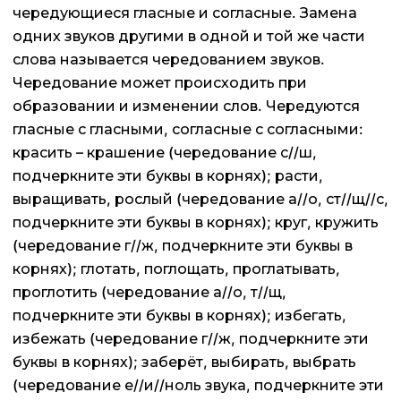
чередующиеся гласные и согласные. Замена
одних звуков другими в одной и той же части
слова называется чередованием звуков.
Чередование может происходить при
образовании и изменении слов. Чередуются
гласные с гласными, согласные с согласными:
красить – крашение (чередование с//ш,
подчеркните эти буквы в корнях); расти,
выращивать, рослый (чередование а//о, ст//щ//с,
подчеркните эти буквы в корнях); круг, кружить
(чередование г//ж, подчеркните эти буквы в
корнях); глотать, поглощать, проглатывать,
проглотить (чередование а//о, т//щ,
подчеркните эти буквы в корнях); избегать,
избежать (чередование г//ж, подчеркните эти
буквы в корнях); заберёт, выбирать, выбрать
(чередование е//и//ноль звука, подчеркните эти