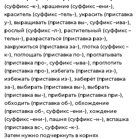
(суффикс –к-), крашение (суффикс –ени-),
краситель (суффикс –тель-), украсить (приставка
у-), выращивать (приставка вы-, суффикс –ива-),
рослый (суффикс –л-), растительный (суффикс –
тельн-), разрастаться (приставка раз-),
закружиться (приставка за-), глотка (суффикс –
к-), поглощать (приставка по-), проглатывать
(приставка про-, суффикс –ыва-), проглотить
(приставка про-), избегать (приставка из-),
избежать (приставка из-), заберёт (приставка
за-), выбирать (приставка вы-), выбрать
(приставка вы-), прибирать (приставка при-),
обходить (приставка об-), обхождение
(приставка об-, суффикс –ени-), хождение
(суффикс –ени-), пашня (суффикс –н-), вспашка
(приставка вс-, суффикс –к-).
Затем нужно подчеркнуть в корнях