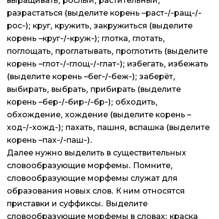
выращивать, рослый, растительный,
разрастаться (выделите корень –раст-/-ращ-/-
рос-); круг, кружить, закружиться (выделите
корень –круг-/-круж-); глотка, глотать,
поглощать, проглатывать, проглотить (выделите
корень –глот-/-глощ-/-глат-); избегать, избежать
(выделите корень –бег-/-беж-); заберёт,
выбирать, выбрать, прибирать (выделите
корень –бер-/-бир-/-бр-); обходить,
обхождение, хождение (выделите корень –
ход-/-хожд-); пахать, пашня, вспашка (выделите
корень –пах-/-паш-).
Далее нужно выделить в существительных
словообразующие морфемы. Помните,
словообразующие морфемы служат для
образования новых слов. К ним относятся
приставки и суффиксы. Выделите
словообразующие морфемы в словах: краска