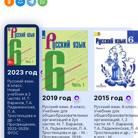
2023 год
Русский язык.
6 класс.
Новый
учебник в 2
2019 год
2015 год
частях. М. Т.
Баранов, Т.А.
Русский язык. 6 класс.
Русский язык. 6 класс.
Ладыженская,
Учебник для
Учебник для
Л. А.
общеобразовательных
общеобразовательны
Тростенцова и
организаций в 2ух
организаций. 1, 2
др. - М. :
частях. М. Т. Баранов,
части. М. Т. Баранов,
Просвещение,
Т.А. Ладыженская, Л. А.
Т.А. Ладыженская, Л. А
2023-2025г.
Тростенцова и др. - М. :
Тростенцова и др.; - 5-
ФГОС
Просвещение, 2019-
е изд - М. :