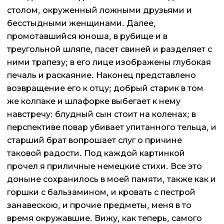
столом, окруженный ложными друзьями и
бесстыдными женщинами. Далее,
промотавшийся юноша, в рубище и в
треугольной шляпе, пасет свиней и разделяет с
ними трапезу; в его лице изображены глубокая
печаль и раскаяние. Наконец представлено
возвращение его к отцу; добрый старик в том
же колпаке и шлафорке выбегает к нему
навстречу: блудный сын стоит на коленах; в
перспективе повар убивает упитанного тельца, и
старший брат вопрошает слуг о причине
таковой радости. Под каждой картинкой
прочел я приличные немецкие стихи. Все это
доныне сохранилось в моей памяти, также как и
горшки с бальзамином, и кровать с пестрой
занавескою, и прочие предметы, меня в то
время окружавшие. Вижу, как теперь, самого