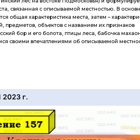
тинский лес на востоке Подмосковья) и формулируе
ста, связанная с описываемой местностью. В основ
тся общая характеристика места, затем – характери
й, предметов, объектов с названием их признаков
сский бор и его болота, птицы леса, бабочка махаон
ся своими впечатлениями об описываемой местнос
2023 г.