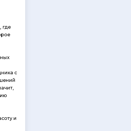
 где
орое
вных
дника с
ошений
начит,
вию
асоту и