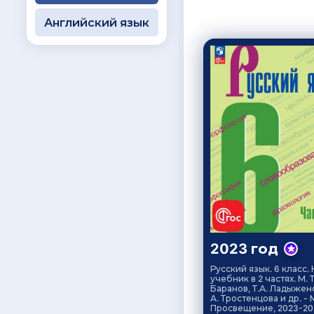
Английский язык
2023 год
Русский язык. 6 класс.
учебник в 2 частях. М. Т
Баранов, Т.А. Ладыженс
А. Тростенцова и др. - М
Просвещение, 2023-20