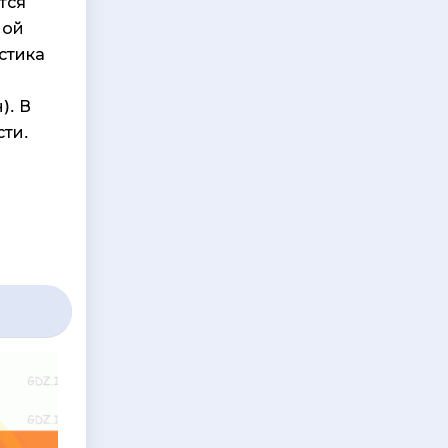
тся
ной
стика
). В
ти.