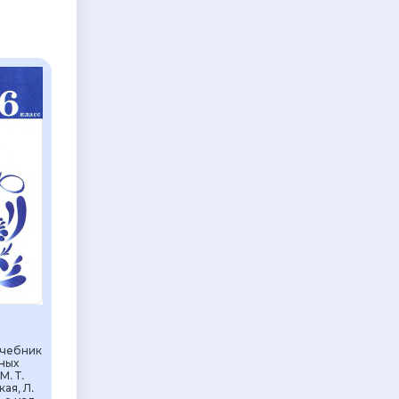
Учебник
ных
М. Т.
ая, Л.