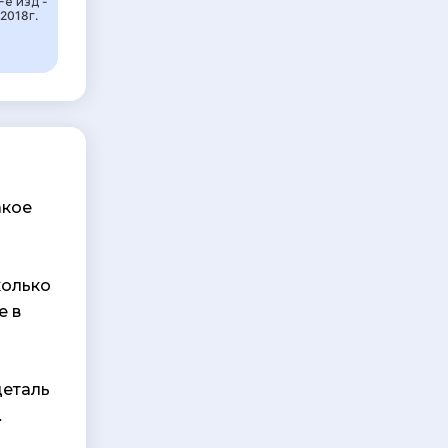
-е изд -
2018г.
акое
колько
е в
деталь
.