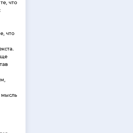
те, что
:
е, что
кста.
аще
тав
ом,
я мысль