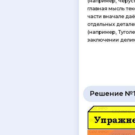
(например, Черус
главная мысль тек
части вначале даё
отдельных детале
(например, Туголе
заключении делим
Решение №1 