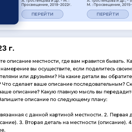
А. Тростенцова и др. - М. :
А. Тростенцова и др.; - 5
Просвещение, 2019-2022г.
М. : Просвещение, 2015-
ПЕРЕЙТИ
ПЕРЕЙТИ
3 г.
е описание местности, где вам нравится бывать. К
намерение вы осуществите, если по­делитесь своим
телями или друзьями? На какие детали вы обратите
 Что сделает ваше описание последовательным? С
 ваше описание? Какую главную мысль вы передадит
Запишите описа­ние по следующему плану:
 связанная с данной картиной местности. 2. Первая 
сание). 3. Вторая деталь на местности (описание). 4
е.