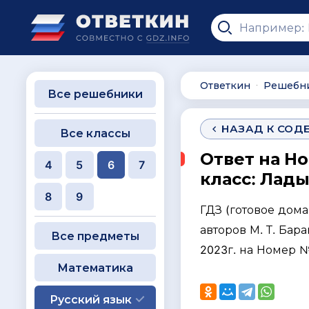
Ответкин
Решебн
∙
Все решебники
НАЗАД К СОД
Все классы
Ответ на Н
4
5
6
7
класс: Лады
8
9
ГДЗ (готовое дом
авторов М. Т. Бара
Все предметы
2023г. на Номер №
Математика
Русский язык