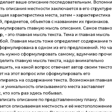
сделает ваше описание последовательным. Вспомни
ь описания местности заключается в его структуре
щая характеристика места, затем – характеристика
, предметов, объектов с названием их признаков.
мулировать главную мысль описания. Самое главно
р, - это главная мысль текста. Тема и главная мысль
бой. Главная мысль тоже определяет содержание те
формулирована в одном из его предложений. Но ч
сль нужно сформулировать самому, вдумчиво прочи
делить главную мысль текста, надо внимательно
решить, на какой вопрос отвечает автор своим текст
вет на этот вопрос или сформулировать его
опираясь на содержание текста. Возможная главна
 и уникальность описываемого места заставляет
, кто хоть раз здесь побывал.
записать описание по представленному плану. Во
ается описываемая местность и её местоположение