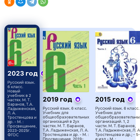
2023 год
Русский язык.
6 класс.
Новый
учебник в 2
2019 год
2015 год
частях. М. Т.
Баранов, Т.А.
Русский язык. 6 класс.
Русский язык. 6 класс.
Ладыженская,
Учебник для
Учебник для
Л. А.
общеобразовательных
общеобразовательны
Тростенцова и
организаций в 2ух
организаций. 1, 2
др. - М. :
частях. М. Т. Баранов,
части. М. Т. Баранов,
Просвещение,
Т.А. Ладыженская, Л. А.
Т.А. Ладыженская, Л. А
2023-2025г.
Тростенцова и др. - М. :
Тростенцова и др.; - 5-
ФГОС
Просвещение, 2019-
е изд - М. :