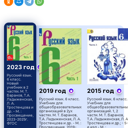
2023 год
Русский язык.
6 класс.
Новый
учебник в 2
2019 год
2015 год
частях. М. Т.
Баранов, Т.А.
Русский язык. 6 класс.
Русский язык. 6 класс.
Ладыженская,
Учебник для
Учебник для
Л. А.
общеобразовательных
общеобразовательны
Тростенцова и
организаций в 2ух
организаций. 1, 2
др. - М. :
частях. М. Т. Баранов,
части. М. Т. Баранов,
Просвещение,
Т.А. Ладыженская, Л. А.
Т.А. Ладыженская, Л. А
2023-2025г.
Тростенцова и др. - М. :
Тростенцова и др.; - 5-
ФГОС
Просвещение, 2019-
е изд - М. :