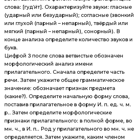
слова: [гуд’и́т]. Охарактеризуйте звуки: гласные
(ударный или безударный); согласные (звонкий
или глухой (парный – непарный), твёрдый или
мягкий (парный – непарный), сонорный). В
конце анализа определите количество звуков и
букв.
Цифрой 3 после слова ветвистые обозначен
морфологический анализ имени
прилагательного. Сначала определите часть
речи. Затем укажите общее грамматическое
значение: обозначает признак предмета
(какие?). Определите начальную форму слова,
поставив прилагательное в форму И. п. ед. ч. м.
р.. Затем определите морфологические
признаки прилагательного: в полной форме, во
мн. ч., в И. п.. Род у прилагательного во мн. ч. не
определяется. Затем укажите, каким членом