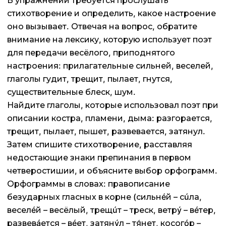
В упражнении требуется прослушать
стихотворение и определить, какое настроение
оно вызывает. Отвечая на вопрос, обратите
внимание на лексику, которую использует поэт
для передачи весёлого, приподнятого
настроения: прилагательные сильней, веселей,
глаголы гудит, трещит, пылает, гнутся,
существительные блеск, шум.
Найдите глаголы, которые использовал поэт при
описании костра, пламени, дыма: разгорается,
трещит, пылает, пышет, развевается, затянул.
Затем спишите стихотворение, расставляя
недостающие знаки препинания в первом
четверостишии, и объясните выбор орфограмм.
Орфограммы в словах: правописание
безударных гласных в корне (сильнéй – сúла,
веселéй – весёлый, трещúт – треск, ветрý – вéтер,
развевáется – вéет, затянýл – тя́нет, косогóр –