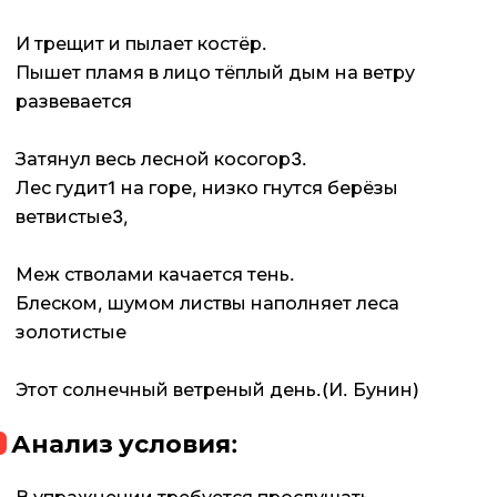
И трещит и пылает костёр.
Пышет пламя в лицо тёплый дым на ветру
развевается
Затянул весь лесной косогор3.
Лес гудит1 на горе, низко гнутся берёзы
ветвистые3,
Меж стволами качается тень.
Блеском, шумом листвы наполняет леса
золотистые
Этот солнечный ветреный день.(И. Бунин)
Анализ условия: