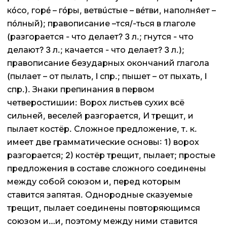
кóсо, горé – гóры, ветвúстые – вéтви, наполня́ет –
пóлный); правописание –тся/-ться в глаголе
(разгорается - что делает? 3 л.; гнутся - что
делают? 3 л.; качается - что делает? 3 л.);
правописание безударных окончаний глагола
(пылает – от пылать, I спр.; пышет – от пыхать, I
спр.). Знаки препинания в первом
четверостишии: Ворох листьев сухих всё
сильней, веселей разгорается, И трещит, и
пылает костёр. Сложное предложение, т. к.
имеет две грамматические основы: 1) ворох
разгорается; 2) костёр трещит, пылает; простые
предложения в составе сложного соединены
между собой союзом и, перед которым
ставится запятая. Однородные сказуемые
трещит, пылает соединены повторяющимся
союзом и…и, поэтому между ними ставится