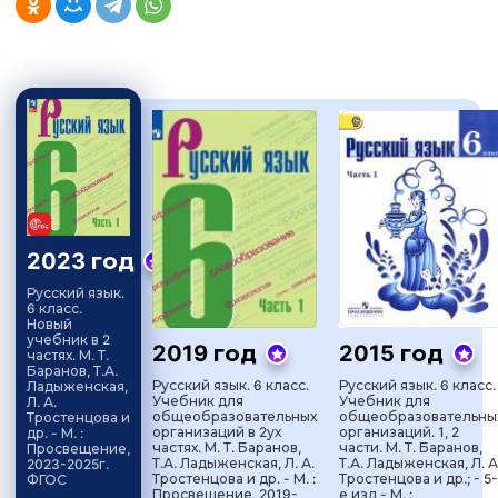
2023 год
Русский язык.
6 класс.
Новый
учебник в 2
2019 год
2015 год
частях. М. Т.
Баранов, Т.А.
Русский язык. 6 класс.
Русский язык. 6 класс.
Ладыженская,
Учебник для
Учебник для
Л. А.
общеобразовательных
общеобразовательны
Тростенцова и
организаций в 2ух
организаций. 1, 2
др. - М. :
частях. М. Т. Баранов,
части. М. Т. Баранов,
Просвещение,
Т.А. Ладыженская, Л. А.
Т.А. Ладыженская, Л. А
2023-2025г.
Тростенцова и др. - М. :
Тростенцова и др.; - 5-
ФГОС
Просвещение, 2019-
е изд - М. :