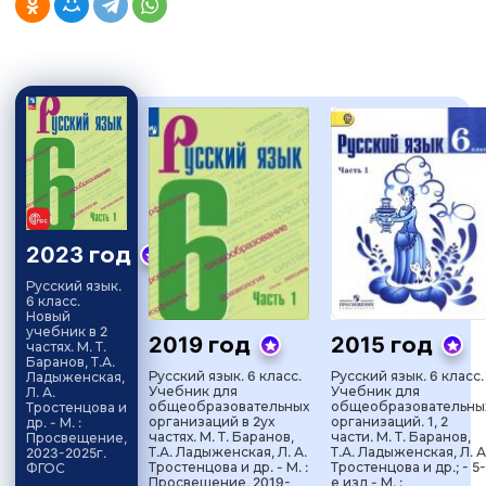
2023 год
Русский язык.
6 класс.
Новый
учебник в 2
2019 год
2015 год
частях. М. Т.
Баранов, Т.А.
Русский язык. 6 класс.
Русский язык. 6 класс.
Ладыженская,
Учебник для
Учебник для
Л. А.
общеобразовательных
общеобразовательны
Тростенцова и
организаций в 2ух
организаций. 1, 2
др. - М. :
частях. М. Т. Баранов,
части. М. Т. Баранов,
Просвещение,
Т.А. Ладыженская, Л. А.
Т.А. Ладыженская, Л. А
2023-2025г.
Тростенцова и др. - М. :
Тростенцова и др.; - 5-
ФГОС
Просвещение, 2019-
е изд - М. :