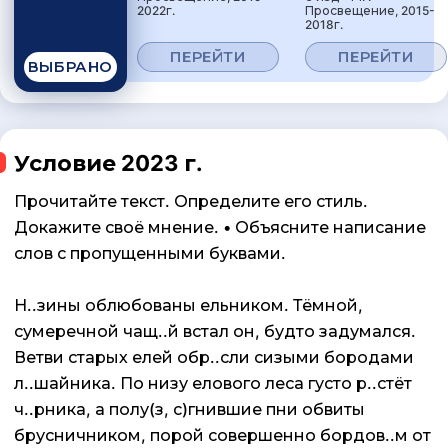
2022г.
Просвещение, 2015-
2018г.
ПЕРЕЙТИ
ПЕРЕЙТИ
ВЫБРАНО
Условие 2023 г.
Прочитайте текст. Определите его стиль.
Докажите своё мнение. • Объясните написание
слов с пропущенными буквами.
Н..зины облюбованы ельником. Тёмной,
сумеречной чащ..й встал он, будто задумался.
Ветви старых елей обр..сли сизыми бородами
л..шайника. По низу елового леса густо р..стёт
ч..рника, а полу(з, с)гнившие пни обвиты
брусничником, порой совершенно бордов..м от