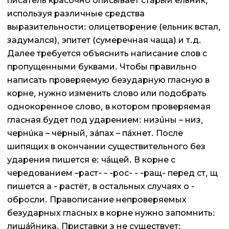
писатель красочно описывает старый ельник,
используя различные средства
выразительности: олицетворение (ельник встал,
задумался), эпитет (сумеречная чаща) и т.д.
Далее требуется объяснить написание слов с
пропущенными буквами. Чтобы правильно
написать проверяемую безударную гласную в
корне, нужно изменить слово или подобрать
однокоренное слово, в котором проверяемая
гласная будет под ударением: низúны – низ,
чернúка – чёрный, зáпах – пáхнет. После
шипящих в окончании существительного без
ударения пишется е: чáщей. В корне с
чередованием –раст- - -рос- - -ращ- перед ст, щ
пишется а - растёт, в остальных случаях о -
обросли. Правописание непроверяемых
безударных гласных в корне нужно запомнить:
лишáйника. Приставки з не существует: