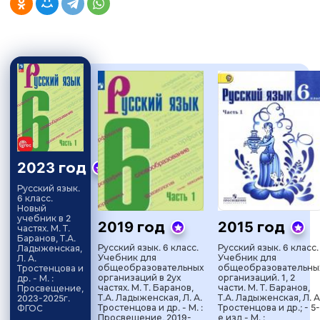
2023 год
Русский язык.
6 класс.
Новый
учебник в 2
2019 год
2015 год
частях. М. Т.
Баранов, Т.А.
Русский язык. 6 класс.
Русский язык. 6 класс.
Ладыженская,
Учебник для
Учебник для
Л. А.
общеобразовательных
общеобразовательны
Тростенцова и
организаций в 2ух
организаций. 1, 2
др. - М. :
частях. М. Т. Баранов,
части. М. Т. Баранов,
Просвещение,
Т.А. Ладыженская, Л. А.
Т.А. Ладыженская, Л. А
2023-2025г.
Тростенцова и др. - М. :
Тростенцова и др.; - 5-
ФГОС
Просвещение, 2019-
е изд - М. :