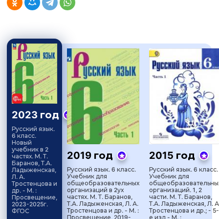
2023 год
Русский язык.
6 класс.
Новый
учебник в 2
2019 год
2015 год
частях. М. Т.
Баранов, Т.А.
Русский язык. 6 класс.
Русский язык. 6 класс.
Ладыженская,
Учебник для
Учебник для
Л. А.
общеобразовательных
общеобразовательны
Тростенцова и
организаций в 2ух
организаций. 1, 2
др. - М. :
частях. М. Т. Баранов,
части. М. Т. Баранов,
Просвещение,
Т.А. Ладыженская, Л. А.
Т.А. Ладыженская, Л. А
2023-2025г.
Тростенцова и др. - М. :
Тростенцова и др.; - 5-
ФГОС
Просвещение, 2019-
е изд - М. :