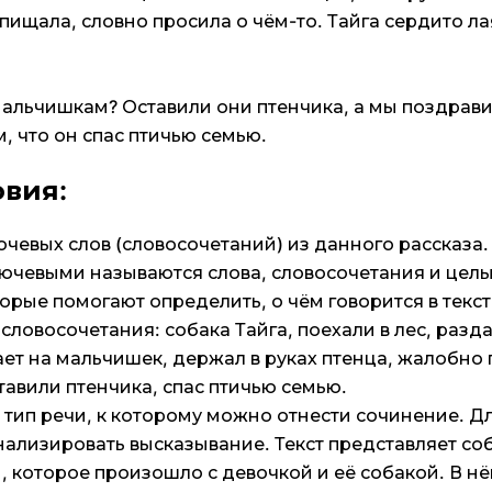
пищала, словно просила о чём-то. Тайга сердито ла
мальчишкам? Оставили они птенчика, а мы поздрав
м, что он спас птичью семью.
овия:
чевых слов (словосочетаний) из данного рассказа.
лючевыми называются слова, словосочетания и цел
рые помогают определить, о чём говорится в текст
словосочетания: собака Тайга, поехали в лес, разд
ает на мальчишек, держал в руках птенца, жалобно
тавили птенчика, спас птичью семью.
 тип речи, к которому можно отнести сочинение. Д
нализировать высказывание. Текст представляет со
, которое произошло с девочкой и её собакой. В н