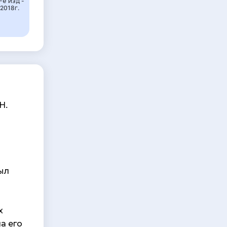
-е изд -
2018г.
Н.
ыл
х
а его