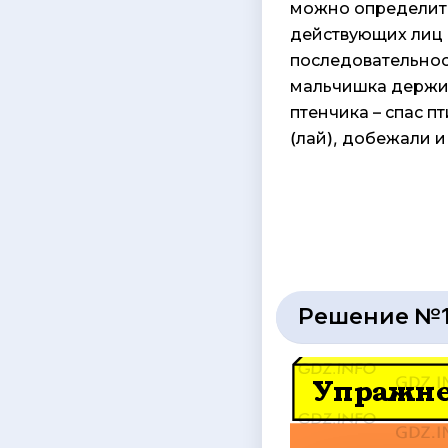
можно определить 
действующих лиц (
последовательност
мальчишка держит 
птенчика – спас п
(лай), добежали и
Решение №1 