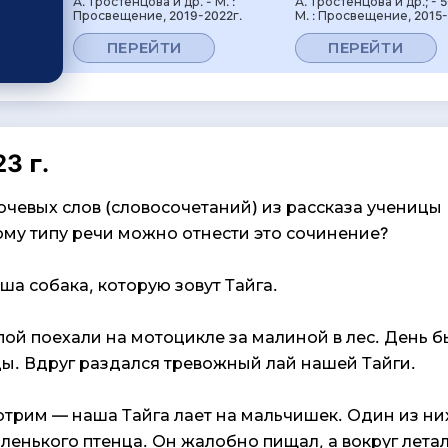
А. Тростенцова и др. - М. :
А. Тростенцова и др.; - 5
Просвещение, 2019-2022г.
М. : Просвещение, 2015-
ПЕРЕЙТИ
ПЕРЕЙТИ
3 г.
чевых слов (словосочетаний) из рассказа ученицы 
ому типу речи можно отнести это сочинение?
ша собака, которую зовут Тайга.
ой поехали на мотоцикле за малиной в лес. День б
цы. Вдруг раздался тревожный лай нашей Тайги.
трим — наша Тайга лает на мальчишек. Один из ни
ленького птенца. Он жалобно пищал, а вокруг летал