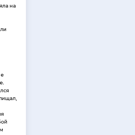
яла на
или
ые
е.
ался
 пищал,
ля
бой
ём