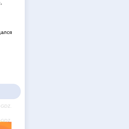
,
дался