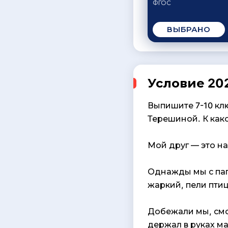
ФГОС
ВЫБРАНО
Условие 202
Выпишите 7-10 клю
Терешиной. К как
Мой друг — это на
Однажды мы с пап
жаркий, пели пти
Добежали мы, смо
держал в руках ма