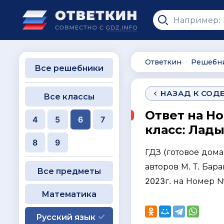
Ответкин
Решебн
∙
Все решебники
НАЗАД К СОД
Все классы
Ответ на Н
4
5
6
7
класс: Лады
8
9
ГДЗ (готовое дом
авторов М. Т. Бара
Все предметы
2023г. на Номер №
Математика
Русский язык