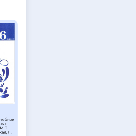
Учебник
ных
М. Т.
ая, Л.