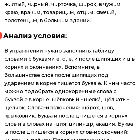
ж..лтый, ч..рный, ч..рточка, ш..рох, в чуж..м
краю, врач..м, товарищ..м, отц..м, свеч..й,
полотенц..м, в больш..м здании.
Анализ условия:
В упражнении нужно заполнить таблицу
словами с буквами ё, о, е, и после шипящих и ц в
корнях и окончаниях. Вспомните, в
большинстве слов после шипящих под
ударением в корне пишется буква ё. К ним часто
можно подобрать однокоренные слова с
буквой е в корне: шёлковый - шелкá, щёлкать –
щелчок. Слова-исключения: шóрох, шов,
крыжóвник. Буква и после ц пишется в корнях
слов и в словах на –ция: цилиндр, акация. Буква
ы после ц пишется в корнях слов-исключений: