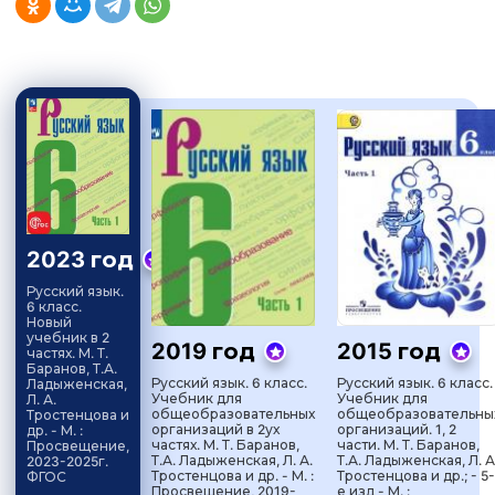
2023 год
Русский язык.
6 класс.
Новый
учебник в 2
2019 год
2015 год
частях. М. Т.
Баранов, Т.А.
Русский язык. 6 класс.
Русский язык. 6 класс.
Ладыженская,
Учебник для
Учебник для
Л. А.
общеобразовательных
общеобразовательны
Тростенцова и
организаций в 2ух
организаций. 1, 2
др. - М. :
частях. М. Т. Баранов,
части. М. Т. Баранов,
Просвещение,
Т.А. Ладыженская, Л. А.
Т.А. Ладыженская, Л. А
2023-2025г.
Тростенцова и др. - М. :
Тростенцова и др.; - 5-
ФГОС
Просвещение, 2019-
е изд - М. :