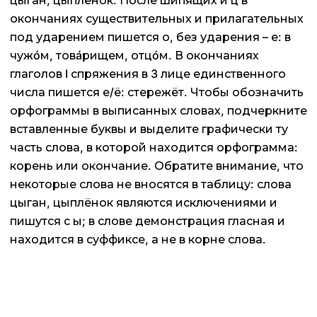
цыган, цыплёнок. После шипящих и ц в
окончаниях существительных и прилагательных
под ударением пишется о, без ударения – е: в
чужóм, товáрищем, отцóм. В окончаниях
глаголов I спряжения в 3 лице единственного
числа пишется е/ё: стережёт. Чтобы обозначить
орфограммы в выписанных словах, подчеркните
вставленные буквы и выделите графически ту
часть слова, в которой находится орфограмма:
корень или окончание. Обратите внимание, что
некоторые слова не вносятся в таблицу: слова
цыган, цыплёнок являются исключениями и
пишутся с ы; в слове демонстрация гласная и
находится в суффиксе, а не в корне слова.