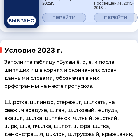
2022г.
Просвещение, 2015-
2018г.
ПЕРЕЙТИ
ПЕРЕЙТИ
ВЫБРАНО
Условие 2023 г.
Заполните таблицу «Буквы ё, о, е, и после
шипящих и ц в корнях и окончаниях слов»
данными словами, обозначая в них
орфограммы на месте пропусков.
Ш..рстка, ц..линдр, стереж..т, щ..лкать, на
свеж..м воздухе, ц..ган, ш..лковый, ж..лудь,
акац..я, щ..лка, ц..плёнок, ч..тный, ж..сткий,
ц..рк, ш..в, пч..лка, ш..пот, ц..фра, щ..тка,
демонстрац..я, ц..клон, ц..трусовый, крыж..вник,