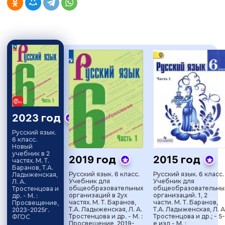
2023 год
Русский язык.
6 класс.
Новый
учебник в 2
2019 год
2015 год
частях. М. Т.
Баранов, Т.А.
Русский язык. 6 класс.
Русский язык. 6 класс.
Ладыженская,
Учебник для
Учебник для
Л. А.
общеобразовательных
общеобразовательны
Тростенцова и
организаций в 2ух
организаций. 1, 2
др. - М. :
частях. М. Т. Баранов,
части. М. Т. Баранов,
Просвещение,
Т.А. Ладыженская, Л. А.
Т.А. Ладыженская, Л. А
2023-2025г.
Тростенцова и др. - М. :
Тростенцова и др.; - 5-
ФГОС
Просвещение, 2019-
е изд - М. :