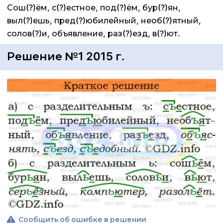
Сош(?)ём, с(?)естное, под(?)ём, бур(?)ян,
выл(?)ешь, пред(?)юбилейный, необ(?)ятный,
солов(?)и, объявление, раз(?)езд, в(?)ют.
Решение №1 2015 г.
Сообщить об ошибке в решении