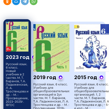
2023 год
Русский язык.
6 класс.
Новый
учебник в 2
2019 год
2015 год
частях. М. Т.
Баранов, Т.А.
Русский язык. 6 класс.
Русский язык. 6 класс.
Ладыженская,
Учебник для
Учебник для
Л. А.
общеобразовательных
общеобразовательны
Тростенцова и
организаций в 2ух
организаций. 1, 2
др. - М. :
частях. М. Т. Баранов,
части. М. Т. Баранов,
Просвещение,
Т.А. Ладыженская, Л. А.
Т.А. Ладыженская, Л. А
2023-2025г.
Тростенцова и др. - М. :
Тростенцова и др.; - 5-
ФГОС
Просвещение, 2019-
е изд - М. :