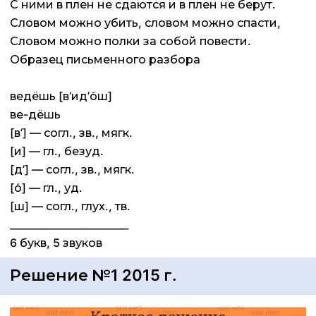
С ними в плен не сдаются и в плен не берут.
Словом можно убить, словом можно спасти,
Словом можно полки за собой повести.
Образец письменного разбора
ведёшь [в’ид’о́ш]
ве-дёшь
[в’] — согл., зв., мягк.
[и] — гл., безуд.
[д’] — согл., зв., мягк.
[о́] — гл., уд.
[ш] — согл., глух., тв.
________________________
6 букв, 5 звуков
Решение №1 2015 г.