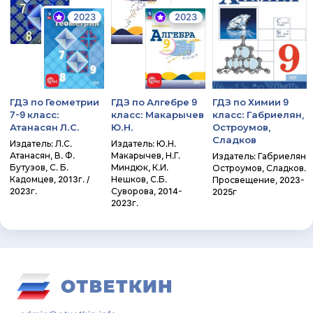
2023
2023
ГДЗ по Геометрии
ГДЗ по Алгебре 9
ГДЗ по Химии 9
7-9 класс:
класс: Макарычев
класс: Габриелян,
Атанасян Л.С.
Ю.Н.
Остроумов,
Сладков
Издатель: Л.С.
Издатель: Ю.Н.
Атанасян, В. Ф.
Макарычев, Н.Г.
Издатель: Габриелян
Бутузов, С. Б.
Миндюк, К.И.
Остроумов, Сладков.
Кадомцев, 2013г. /
Нешков, С.Б.
Просвещение, 2023-
2023г.
Суворова, 2014-
2025г
2023г.