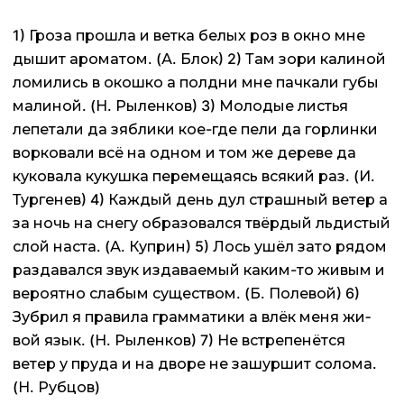
1) Гроза прошла и ветка белых роз в окно мне
дышит ароматом. (А. Блок) 2) Там зори калиной
ломились в окошко а полдни мне пачкали губы
малиной. (Н. Рыленков) 3) Молодые листья
лепетали да зяблики кое-где пели да горлинки
ворковали всё на одном и том же дереве да
куковала кукушка перемеща­ясь всякий раз. (И.
Тургенев) 4) Каждый день дул страшный ветер а
за ночь на снегу образовался твёрдый льдистый
слой наста. (А. Куприн) 5) Лось ушёл зато рядом
раздавался звук издаваемый каким-то живым и
вероятно слабым существом. (Б. Полевой) 6)
Зубрил я правила грамматики а влёк меня жи­
вой язык. (Н. Рыленков) 7) Не встрепенётся
ветер у пруда и на дворе не зашуршит солома.
(Н. Рубцов)