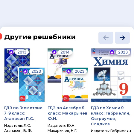
Другие решебники
2013
2014
2023
2023
2023
ГДЗ по Геометрии
ГДЗ по Алгебре 9
ГДЗ по Химии 9
7-9 класс:
класс: Макарычев
класс: Габриелян,
Атанасян Л.С.
Ю.Н.
Остроумов,
Сладков
Издатель: Л.С.
Издатель: Ю.Н.
Атанасян, В. Ф.
Макарычев, Н.Г.
Издатель: Габриелян