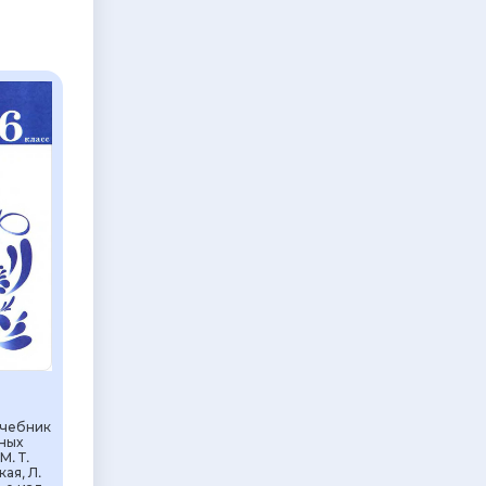
Учебник
ных
М. Т.
ая, Л.