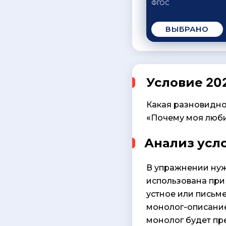
ФГОС
ВЫБРАНО
Условие 202
Какая разновидно
«Почему моя любим
Анализ усл
В упражнении нуж
использована при
устное или письм
монолог-описание
монолог будет пр