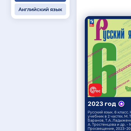
Английский язык
2023 год
Русский язык. 6 класс.
учебник в 2 частях. М. Т
Баранов, Т.А. Ладыженс
А. Тростенцова и др. - М
Просвещение, 2023-20