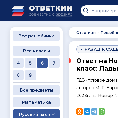
Ответкин
Решебн
∙
Все решебники
НАЗАД К СОД
Все классы
Ответ на Н
4
5
6
7
класс: Лады
8
9
ГДЗ (готовое дом
авторов М. Т. Бара
Все предметы
2023г. на Номер 
Математика
Русский язык