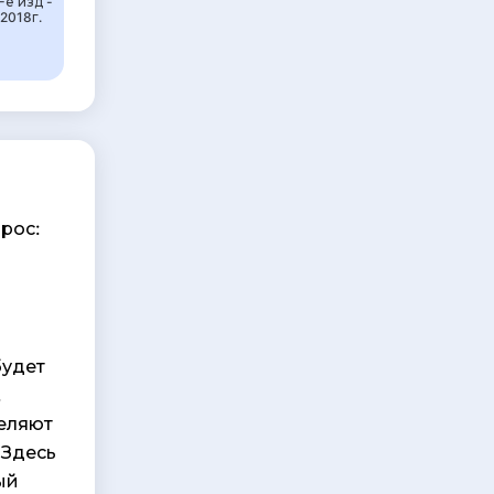
-е изд -
2018г.
рос:
будет
,
еляют
 Здесь
ый