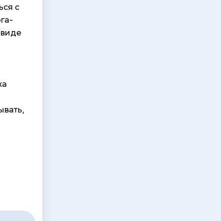
ься с
га-
 виде
ка
ывать,