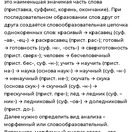
это наименьшая значимая часть слова
(приставка, суффикс, корень, окончание). При
последовательном образовании слов друг от
друга создаётся словообразовательная цепочка
однокоренных слов: красивый → красавец (суф.
–ав-, -ец-) → раскрасавец (прист. рас-); готовый
→ готовность (суф. –н-, -ость-) → сверхготовность
(прист. сверх-); человек → бесчеловечный
(прист. бес-, суф. –н-); учить → научить (прист.
на-) → наука (основа наук-) → научный (суф. –н-)
→ ненаучный (прист. не-); скучать → скука
(основа скук-) → скучный (суф. –н-) →
прескучный (прист. пре-); лёд → ледник (суф. –
ник-) → ледниковый (суф. –ов-) → доледниковый
(прист. до-).
Далее нужно определить вид анализа –
морфемный или словообразовательный.