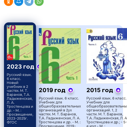
2023 год
Русский язык.
6 класс.
Новый
учебник в 2
2019 год
2015 год
частях. М. Т.
Баранов, Т.А.
Русский язык. 6 класс.
Русский язык. 6 класс.
Ладыженская,
Учебник для
Учебник для
Л. А.
общеобразовательных
общеобразовательны
Тростенцова и
организаций в 2ух
организаций. 1, 2
др. - М. :
частях. М. Т. Баранов,
части. М. Т. Баранов,
Просвещение,
Т.А. Ладыженская, Л. А.
Т.А. Ладыженская, Л. А
2023-2025г.
Тростенцова и др. - М. :
Тростенцова и др.; - 5-
ФГОС
Просвещение, 2019-
е изд - М. :