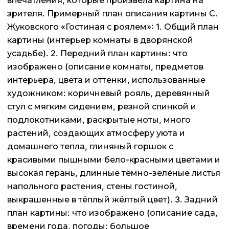
впечатления, которые произвела картина на
зрителя. Примерный план описания картины С.
Жуковского «Гостиная с роялем»: 1. Общий план
картины (интерьер комнаты в дворянской
усадьбе). 2. Передний план картины: что
изображено (описание комнаты, предметов
интерьера, цвета и оттенки, использованные
художником: коричневый рояль, деревянный
стул с мягким сидением, резной спинкой и
подлокотниками, раскрытые ноты, много
растений, создающих атмосферу уюта и
домашнего тепла, глиняный горшок с
красивыми пышными бело-красными цветами и
высокая герань, длинные тёмно-зелёные листья
напольного растения, стены гостиной,
выкрашенные в тёплый жёлтый цвет). 3. Задний
план картины: что изображено (описание сада,
времени года, погоды: большое