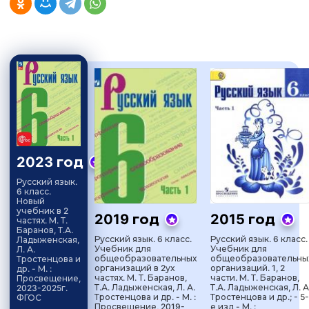
2023 год
Русский язык.
6 класс.
Новый
учебник в 2
2019 год
2015 год
частях. М. Т.
Баранов, Т.А.
Русский язык. 6 класс.
Русский язык. 6 класс.
Ладыженская,
Учебник для
Учебник для
Л. А.
общеобразовательных
общеобразовательны
Тростенцова и
организаций в 2ух
организаций. 1, 2
др. - М. :
частях. М. Т. Баранов,
части. М. Т. Баранов,
Просвещение,
Т.А. Ладыженская, Л. А.
Т.А. Ладыженская, Л. А
2023-2025г.
Тростенцова и др. - М. :
Тростенцова и др.; - 5-
ФГОС
Просвещение, 2019-
е изд - М. :