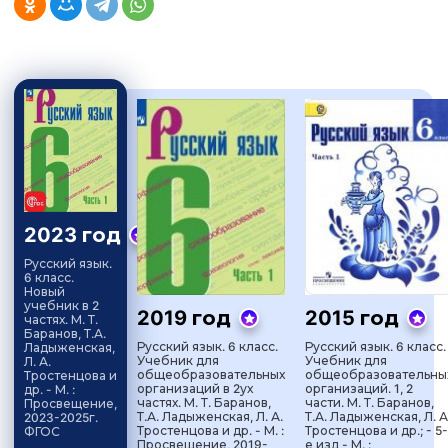
2023 год
Русский язык.
6 класс.
Новый
учебник в 2
2019 год
2015 год
частях. М. Т.
Баранов, Т.А.
Русский язык. 6 класс.
Русский язык. 6 класс.
Ладыженская,
Учебник для
Учебник для
Л. А.
общеобразовательных
общеобразовательны
Тростенцова и
организаций в 2ух
организаций. 1, 2
др. - М. :
частях. М. Т. Баранов,
части. М. Т. Баранов,
Просвещение,
Т.А. Ладыженская, Л. А.
Т.А. Ладыженская, Л. А
2023-2025г.
Тростенцова и др. - М. :
Тростенцова и др.; - 5-
ФГОС
Просвещение, 2019-
е изд - М. :