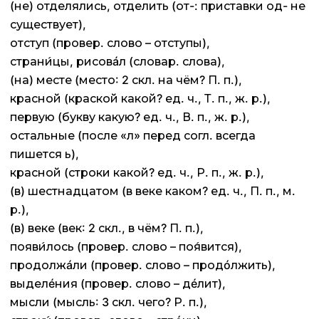
(не) отделялись, отделить (от-: приставки од- не
существует),
отступ (провер. слово – отступы),
страни́цы, рисовáл (словар. слова),
(на) месте (место: 2 скл. на чём? П. п.),
красной (краской какой? ед. ч., Т. п., ж. р.),
первую (букву какую? ед. ч., В. п., ж. р.),
остальные (после «л» перед согл. всегда
пишется ь),
красной (строки какой? ед. ч., Р. п., ж. р.),
(в) шестнадцатом (в веке каком? ед. ч., П. п., м.
р.),
(в) веке (век: 2 скл., в чём? П. п.),
появи́лось (провер. слово – поя́вится),
продолжáли (провер. слово – продóлжить),
выделéния (провер. слово – дéлит),
мысли (мысль: 3 скл. чего? Р. п.),