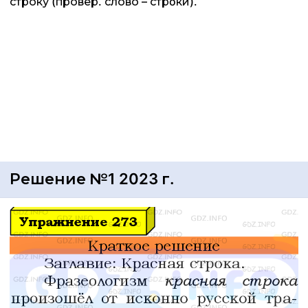
строку́ (провер. слово – стрóки).
Решение №1 2023 г.