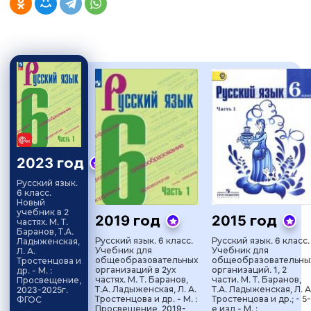
2023 год
Русский язык.
6 класс.
Новый
учебник в 2
2019 год
2015 год
частях. М. Т.
Баранов, Т.А.
Русский язык. 6 класс.
Русский язык. 6 класс.
Ладыженская,
Учебник для
Учебник для
Л. А.
общеобразовательных
общеобразовательны
Тростенцова и
организаций в 2ух
организаций. 1, 2
др. - М. :
частях. М. Т. Баранов,
части. М. Т. Баранов,
Просвещение,
Т.А. Ладыженская, Л. А.
Т.А. Ладыженская, Л. А
2023-2025г.
Тростенцова и др. - М. :
Тростенцова и др.; - 5-
ФГОС
Просвещение, 2019-
е изд - М. :