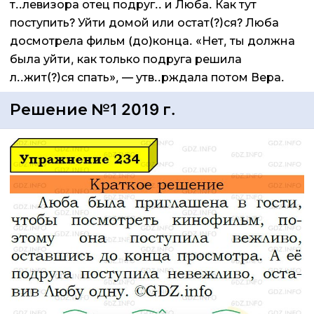
т..левизора отец подруг.. и Люба. Как тут
поступить? Уйти домой или остат(?)ся? Люба
досмотрела фильм (до)конца. «Нет, ты должна
была уйти, как только подруга решила
л..жит(?)ся спать», — утв..рждала потом Вера.
Решение №1 2019 г.