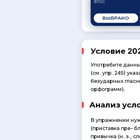
ФГОС
ВЫБРАНО
Условие 202
Употребите данны
(см. упр. 245) ук
безударных гласны
орфограмм).
Анализ усл
В упражнении нуж
(приставка пре- б
привычка (н. з., с