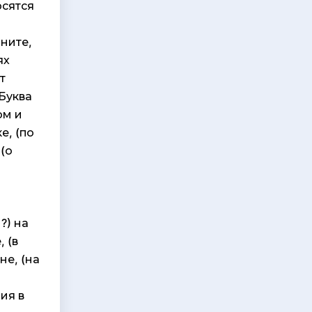
осятся
ните,
ях
т
 Буква
ом и
е, (по
 (о
о
?) на
, (в
не, (на
ия в