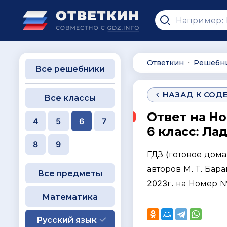
Ответкин
Решебн
∙
Все решебники
НАЗАД К СОД
Все классы
Ответ на Н
4
5
6
7
6 класс: Ла
8
9
ГДЗ (готовое дом
авторов М. Т. Бара
Все предметы
2023г. на Номер 
Математика
Русский язык