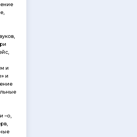
чение
е,
вуков,
При
ейс,
ом и
» и
нение
ельные
и –о,
ерв,
ьные