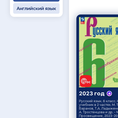
Английский язык
2023 год
Русский язык. 6 класс.
учебник в 2 частях. М. Т
Баранов, Т.А. Ладыженс
А. Тростенцова и др. - М
Просвещение, 2023-20