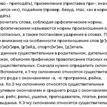
ово - преподáть), приземление (приставка при-: зна
ся «и»), подая́ние (провер. безуд. глас. «а» в корн
дáть).
прочитать слова, соблюдая орфоэпические нормы.
рфоэпическими называются нормы произношения з
и согласных, а также постановки ударения в словах. 
 внимание на особенности произношения слов [р’]
[р’]е[з’]ерв, [р’]ейд, спортс[м’]ен, [д’]еталь.
 данные существительные в родительном, дательн
ах, объясняя графически правописание гласных «е
 существительных. Сначала нужно определить скло
 Вспомните, к 1-му склонению относятся существит
го рода с окончаниями –а, -я: программа, рейка,
ка. Ко 2-му склонению относятся существительные
нулевым окончанием и среднего рода с окончаниям
ье, рейс, рельс, ущелье, преподаватель, платье, рез
 выданье. К 3-му склонению относятся существител