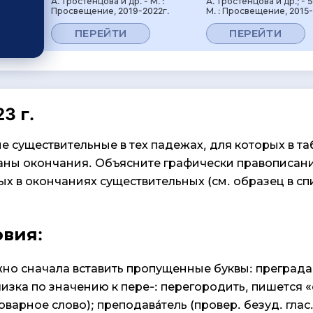
А. Тростенцова и др. - М. :
А. Тростенцова и др.; - 5
Просвещение, 2019-2022г.
М. : Просвещение, 2015-
ПЕРЕЙТИ
ПЕРЕЙТИ
3 г.
е существительные в тех падежах, для которых в т
азаны окончания. Объясните графически правописан
х в окончаниях существительных (см. образец в сп
овия:
но сначала вставить пропущенные буквы: преграда
лизка по значению к пере-: перегородить, пишется «
ловарное слово); преподавáтель (провер. безуд. глас.