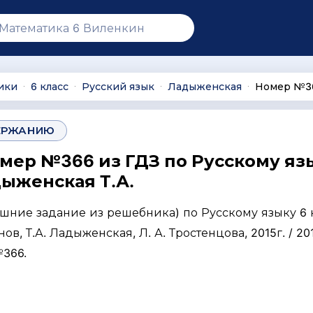
ики
6 класс
Русский язык
Ладыженская
Номер №3
∙
∙
∙
∙
ЕРЖАНИЮ
омер №366 из ГДЗ по Русскому яз
дыженская Т.А.
ашние задание из решебника) по Русскому языку 6 
нов, Т.А. Ладыженская, Л. А. Тростенцова, 2015г. / 201
№366.