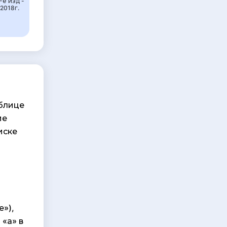
-е изд -
2018г.
аблице
ие
иске
е»),
 «а» в