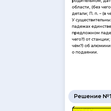
родительном, дате
области, (без чего?
детали; П. п. – (в 
У существительны
падежах единствен
предложном падеже
чего?) от станции; 
чём?) об алюминии
о подаянии.
Решение №1 