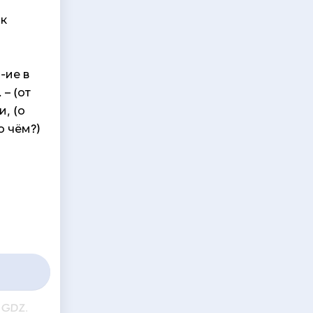
 к
-ие в
– (от
и, (о
о чём?)