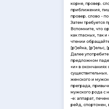
корне, провер. сл
приближения, пишет
провер. слово - по
Затем требуется 
Вспомните, что о
как гласных, так 
чтении обращайте
[р’]ейка, [р’]ельс, 
Далее употребите
предложном падеж
«и» в окончаниях
существительных.
женского и мужско
преграда, привыч
мужского рода с 
-е: аппарат, печен
рейд, спортсмен,