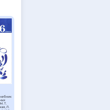
Учебник
ных
М. Т.
ая, Л.