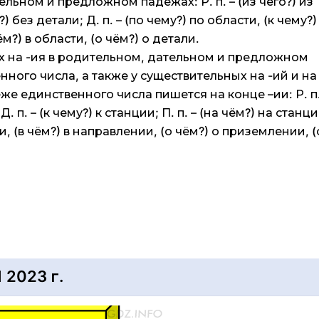
льном и предложном падежах: Р. п. – (из чего?) из
) без детали; Д. п. – (по чему?) по области, (к чему?)
чём?) в области, (о чём?) о детали.
х на -ия в родительном, дательном и предложном
ного числа, а также у существительных на -ий и на 
 единственного числа пишется на конце –ии: Р. п. 
Д. п. – (к чему?) к станции; П. п. – (на чём?) на станци
, (в чём?) в направлении, (о чём?) о приземлении, (
2023 г.