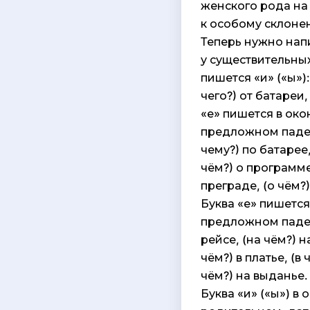
женского рода на 
к особому склонен
Теперь нужно нап
у существительны
пишется «и» («ы»):
чего?) от батареи,
«е» пишется в око
предложном падежах
чему?) по батарее,
чём?) о программе,
преграде, (о чём?
Буква «е» пишется
предложном падеже
рейсе, (на чём?) н
чём?) в платье, (в 
чём?) на выданье.
Буква «и» («ы») в