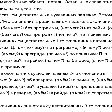
мягкий знак: область, деталь. Остальные слова отн
ию на –ия, -ий, -ие.
исать существительные в указанных падежах. Вспом
х 1-го склонения в родительном падеже в окончани
 (без чего?) без программы, (нет чего?) нет рейки, (о
 (без чего?) без преграды, (нет чего?) нет привычки.
нчаниях существительных 1-го склонения в дательн
: Д. п. – (по чему?) по программе, к (к чему?) рейк
 (к чему?) к преграде, (по чему?) по привычке; П. п. –
 (на чём?) на рейке, (на чём?) на батарее, (о чём?) 
) о привычке.
 в окончаниях существительных 2-го склонения в
: (о чём?) об аппарате, (о чём?) о печенье, (на чём
а рельсе, (в чём?) в ущелье, (о ком?) о преподавателе
чём?) в резерве, (в чём?) в рейде, (о ком?) о спортсме
 окончаниях пишется у существительных 3-го склонен