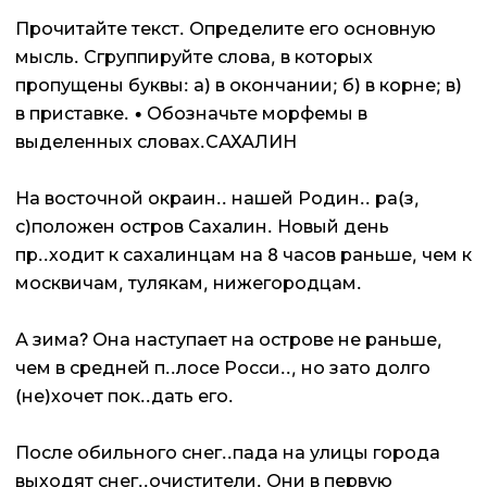
Прочитайте текст. Определите его основную
мысль. Сгруппируйте слова, в которых
пропущены буквы: а) в окончании; б) в корне; в)
в приставке. • Обозначьте морфемы в
выделенных словах.САХАЛИН
На восточной окраин.. нашей Родин.. ра(з,
с)положен остров Сахалин. Новый день
пр..ходит к сахалинцам на 8 часов раньше, чем к
москвичам, тулякам, нижегородцам.
А зима? Она наступает на острове не раньше,
чем в средней п..лосе Росси.., но зато долго
(не)хочет пок..дать его.
После обильного снег..пада на улицы города
выходят снег..очистители. Они в первую