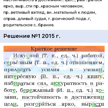
ярко, выр..сти пр..красным человеком,
пр..ветливый взгляд, вн..мательный к людям,
справ..дливый судья, г..роический подв..г,
родительское с..брание.
Решение №1 2015 г.