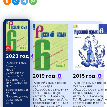
2023 год
Русский язык.
6 класс.
Новый
учебник в 2
2019 год
2015 год
частях. М. Т.
Баранов, Т.А.
Русский язык. 6 класс.
Русский язык. 6 класс.
Ладыженская,
Учебник для
Учебник для
Л. А.
общеобразовательных
общеобразовательны
Тростенцова и
организаций в 2ух
организаций. 1, 2
др. - М. :
частях. М. Т. Баранов,
части. М. Т. Баранов,
Просвещение,
Т.А. Ладыженская, Л. А.
Т.А. Ладыженская, Л. А
2023-2025г.
Тростенцова и др. - М. :
Тростенцова и др.; - 5-
ФГОС
Просвещение, 2019-
е изд - М. :