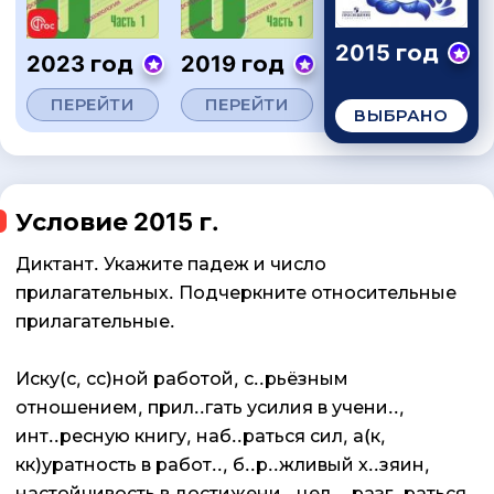
2015 год
2023 год
2019 год
ПЕРЕЙТИ
ПЕРЕЙТИ
ВЫБРАНО
Условие 2015 г.
Диктант. Укажите падеж и число
прилагательных. Подчеркните относительные
прилагательные.
Иску(с, сс)ной работой, с..рьёзным
отношением, прил..гать усилия в учени..,
инт..ресную книгу, наб..раться сил, а(к,
кк)уратность в работ.., б..р..жливый х..зяин,
настойчивость в достижени.. цел.., разг..раться