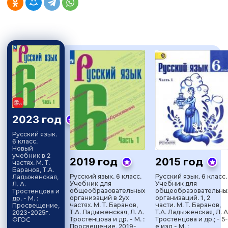
2023 год
Русский язык.
6 класс.
Новый
учебник в 2
2019 год
2015 год
частях. М. Т.
Баранов, Т.А.
Русский язык. 6 класс.
Русский язык. 6 класс.
Ладыженская,
Учебник для
Учебник для
Л. А.
общеобразовательных
общеобразовательны
Тростенцова и
организаций в 2ух
организаций. 1, 2
др. - М. :
частях. М. Т. Баранов,
части. М. Т. Баранов,
Просвещение,
Т.А. Ладыженская, Л. А.
Т.А. Ладыженская, Л. А
2023-2025г.
Тростенцова и др. - М. :
Тростенцова и др.; - 5-
ФГОС
Просвещение, 2019-
е изд - М. :