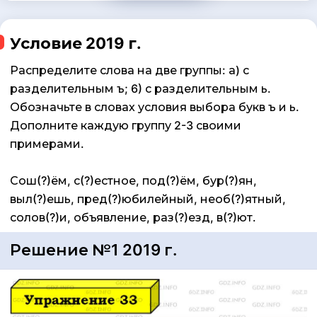
Условие 2019 г.
Распределите слова на две группы: а) с
разделительным ъ; 6) с разделительным ь.
Обозначьте в словах условия выбора букв ъ и ь.
Дополните каждую группу 2-3 своими
примерами.
Сош(?)ём, с(?)естное, под(?)ём, бур(?)ян,
выл(?)ешь, пред(?)юбилейный, необ(?)ятный,
солов(?)и, объявление, раз(?)езд, в(?)ют.
Решение №1 2019 г.