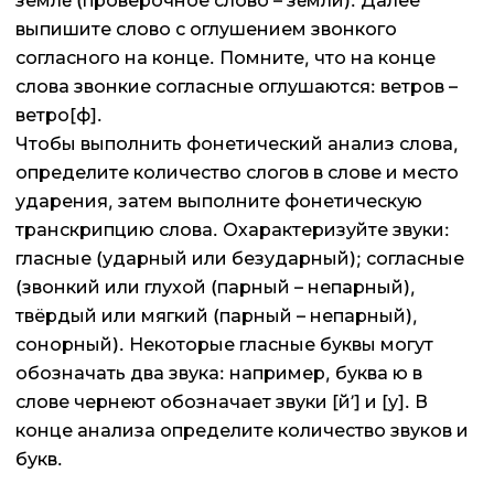
землé (проверочное слово – зéмли). Далее
выпишите слово с оглушением звонкого
согласного на конце. Помните, что на конце
слова звонкие согласные оглушаются: ветров –
ветро[ф].
Чтобы выполнить фонетический анализ слова,
определите количество слогов в слове и место
ударения, затем выполните фонетическую
транскрипцию слова. Охарактеризуйте звуки:
гласные (ударный или безударный); согласные
(звонкий или глухой (парный – непарный),
твёрдый или мягкий (парный – непарный),
сонорный). Некоторые гласные буквы могут
обозначать два звука: например, буква ю в
слове чернеют обозначает звуки [й’] и [у]. В
конце анализа определите количество звуков и
букв.