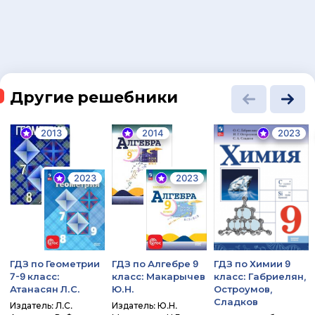
Другие решебники
2013
2014
2023
2023
2023
ГДЗ по Геометрии
ГДЗ по Алгебре 9
ГДЗ по Химии 9
7-9 класс:
класс: Макарычев
класс: Габриелян,
Атанасян Л.С.
Ю.Н.
Остроумов,
Сладков
Издатель: Л.С.
Издатель: Ю.Н.