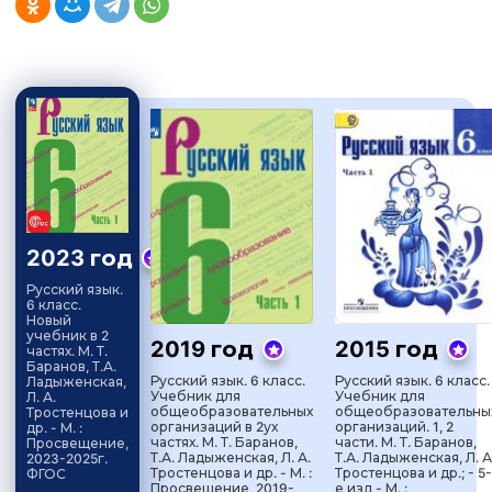
2023 год
Русский язык.
6 класс.
Новый
учебник в 2
2019 год
2015 год
частях. М. Т.
Баранов, Т.А.
Русский язык. 6 класс.
Русский язык. 6 класс.
Ладыженская,
Учебник для
Учебник для
Л. А.
общеобразовательных
общеобразовательны
Тростенцова и
организаций в 2ух
организаций. 1, 2
др. - М. :
частях. М. Т. Баранов,
части. М. Т. Баранов,
Просвещение,
Т.А. Ладыженская, Л. А.
Т.А. Ладыженская, Л. А
2023-2025г.
Тростенцова и др. - М. :
Тростенцова и др.; - 5-
ФГОС
Просвещение, 2019-
е изд - М. :