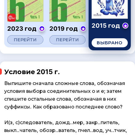
2015 год
2023 год
2019 год
ПЕРЕЙТИ
ПЕРЕЙТИ
ВЫБРАНО
Условие 2015 г.
Выпишите сначала сложные слова, обозначая
условия выбора соединительных о и е; затем
спишите остальные слова, обозначая в них
суффиксы. Как образовано последнее слово?
И(з, с)следователь, дожд..мер, закр..питель,
выкл..чатель, обозр..ватель, пчел..вод, уч..тчик,