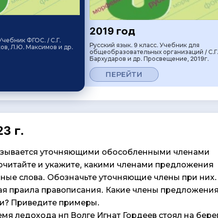
2019 год
Учебник ФГОС. / С.Г.
Русский язык. 9 класс. Учебник для
ов, Л.Ю. Максимов и др.
общеобразовательных организаций / С.Г
Бархударов и др. Просвещение, 2019г.
ПЕРЕЙТИ
3 г.
называется уточняющими обособленными членами
читайте и укажите, какими членами предложения
ные слова. Обозначьте уточняющие члены при них.
я праила правописания. Какие члены предложения
и? Приведите примеры.
мя ледохода нп Волге Игнат Гордеев стоял на берег