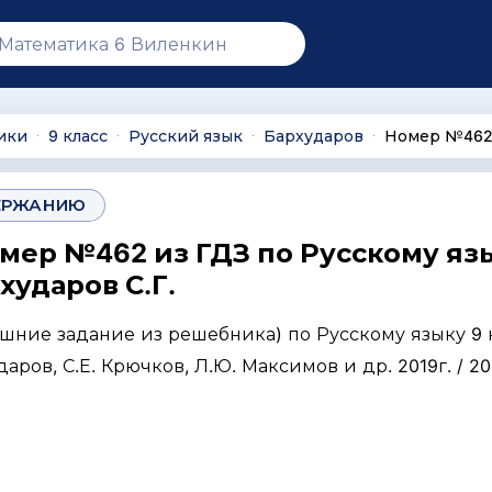
ики
9 класс
Русский язык
Бархударов
Номер №46
∙
∙
∙
∙
ЕРЖАНИЮ
омер №462 из ГДЗ по Русскому яз
рхударов С.Г.
ашние задание из решебника) по Русскому языку 9 
даров, С.Е. Крючков, Л.Ю. Максимов и др. 2019г. / 20