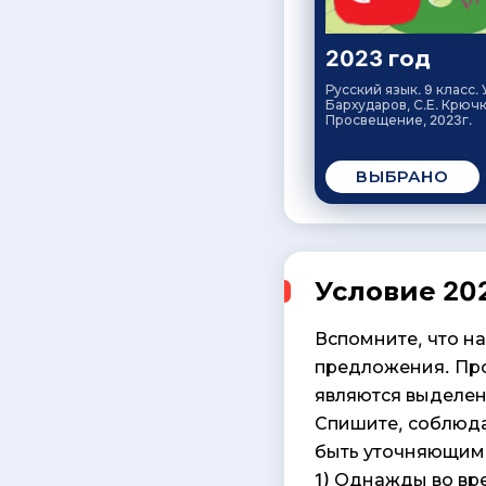
2023 год
Русский язык. 9 класс. 
Бархударов, С.Е. Крючк
Просвещение, 2023г.
ВЫБРАНО
Условие 202
Вспомните, что 
предложения. Про
являются выделен
Спишите, соблюда
быть уточняющим
1) Однажды во вре