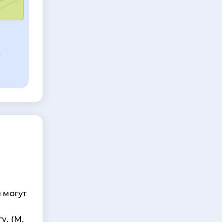
.
 могут
у. (М.