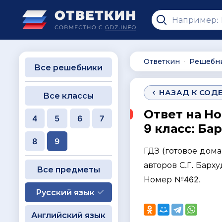
Ответкин
Решебн
∙
Все решебники
НАЗАД К СОД
Все классы
Ответ на Н
4
5
6
7
9 класс: Ба
8
9
ГДЗ (готовое дом
авторов С.Г. Барху
Все предметы
Номер №462.
Русский язык
Английский язык