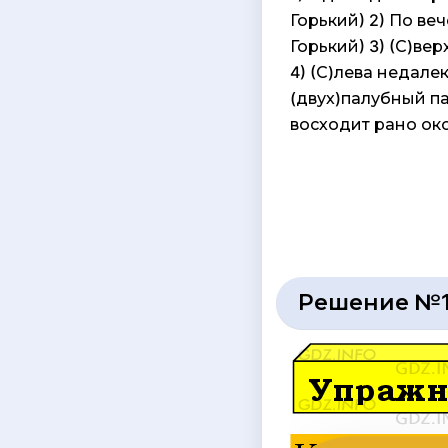
Горький) 2) По веч
Горький) 3) (С)ве
4) (С)лева недале
(двух)палубный п
восходит рано око
Решение №1 