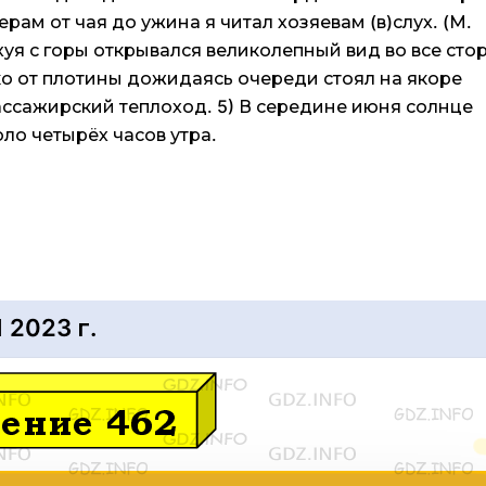
ерам от чая до ужина я читал хозяевам (в)слух. (М.
рхуя с горы открывался великолепный вид во все сто
ко от плотины дожидаясь очереди стоял на якоре
ассажирский теплоход. 5) В середине июня солнце
ло четырёх часов утра.
2023 г.