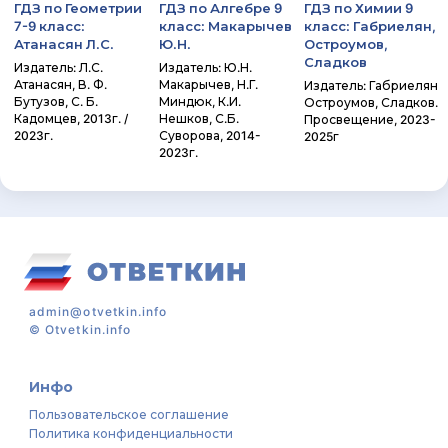
ГДЗ по Геометрии
ГДЗ по Алгебре 9
ГДЗ по Химии 9
7-9 класс:
класс: Макарычев
класс: Габриелян,
Атанасян Л.С.
Ю.Н.
Остроумов,
Сладков
Издатель: Л.С.
Издатель: Ю.Н.
Атанасян, В. Ф.
Макарычев, Н.Г.
Издатель: Габриелян
Бутузов, С. Б.
Миндюк, К.И.
Остроумов, Сладков.
Кадомцев, 2013г. /
Нешков, С.Б.
Просвещение, 2023-
2023г.
Суворова, 2014-
2025г
2023г.
admin@otvetkin.info
©
Otvetkin.info
Инфо
Пользовательское соглашение
Политика конфиденциальности