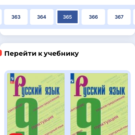
363
364
365
366
367
Перейти к учебнику