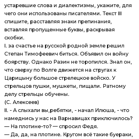
устаревшие слова и диалектизмы, укажите, для
чего они использованы писателями. Текст III
спишите, расставляя знаки препинания,
вставляя пропущенные буквы, раскрывая
скобки.
I. за счастье на русской родной земле решил
Степан Тимофеевич биться. Объявил он войну
боярству. Однако Разин не торопился. Знал он,
что сверху по Волге движется на стругах к
Царицыну большое стрелецкое войско. У
стрельцов пушки, мушкеты, пищали. Ратному
делу стрельцы обучены.
(С. Алексеев)
II. - А слыхали вы,ребятки, - начал Илюша, - что
намеднись у нас на Варнавицах приключилось?
— На плотине-то? — спросил Федя.
— Да, да, на плотине. Кругом всё такие буераки,