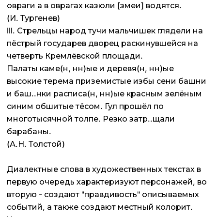
овраги а в оврагах казюли [змеи] водятся.
(И. Тургенев)
III. Стрельцы народ тучи мальчишек глядели на
пёстрый государев дворец раскинувшейся на
четверть Кремлёвской площади.
Палаты каме(н, нн)ые и деревя(н, нн)ые
высокие терема приземистые избы сени башни
и баш..нки расписа(н, нн)ые красным зелёным
синим обшитые тёсом. Гул прошёл по
многотысячной толпе. Резко затр..щали
барабаны.
(А.Н. Толстой)
Диалектные слова в художественных текстах в
первую очередь характеризуют персонажей, во
вторую - создают "правдивость" описываемых
событий, а также создают местный колорит.