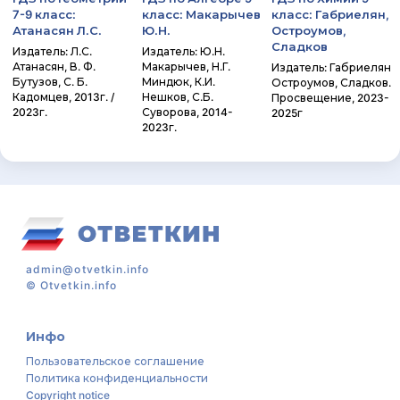
7-9 класс:
класс: Макарычев
класс: Габриелян,
Атанасян Л.С.
Ю.Н.
Остроумов,
Сладков
Издатель: Л.С.
Издатель: Ю.Н.
Атанасян, В. Ф.
Макарычев, Н.Г.
Издатель: Габриелян
Бутузов, С. Б.
Миндюк, К.И.
Остроумов, Сладков.
Кадомцев, 2013г. /
Нешков, С.Б.
Просвещение, 2023-
2023г.
Суворова, 2014-
2025г
2023г.
admin@otvetkin.info
©
Otvetkin.info
Инфо
Пользовательское соглашение
Политика конфиденциальности
Copyright notice