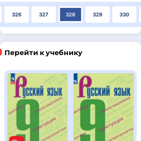
326
327
328
329
330
Перейти к учебнику