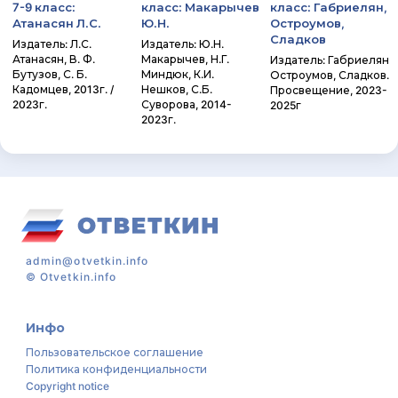
7-9 класс:
класс: Макарычев
класс: Габриелян,
Атанасян Л.С.
Ю.Н.
Остроумов,
Сладков
Издатель: Л.С.
Издатель: Ю.Н.
Атанасян, В. Ф.
Макарычев, Н.Г.
Издатель: Габриелян
Бутузов, С. Б.
Миндюк, К.И.
Остроумов, Сладков.
Кадомцев, 2013г. /
Нешков, С.Б.
Просвещение, 2023-
2023г.
Суворова, 2014-
2025г
2023г.
admin@otvetkin.info
©
Otvetkin.info
Инфо
Пользовательское соглашение
Политика конфиденциальности
Copyright notice