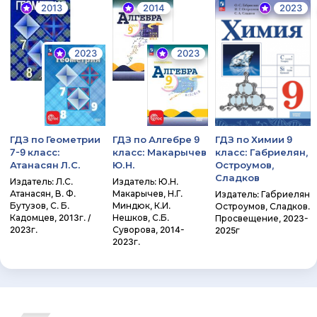
2013
2014
2023
2023
2023
ГДЗ по Геометрии
ГДЗ по Алгебре 9
ГДЗ по Химии 9
7-9 класс:
класс: Макарычев
класс: Габриелян,
Атанасян Л.С.
Ю.Н.
Остроумов,
Сладков
Издатель: Л.С.
Издатель: Ю.Н.
Атанасян, В. Ф.
Макарычев, Н.Г.
Издатель: Габриелян
Бутузов, С. Б.
Миндюк, К.И.
Остроумов, Сладков.
Кадомцев, 2013г. /
Нешков, С.Б.
Просвещение, 2023-
2023г.
Суворова, 2014-
2025г
2023г.