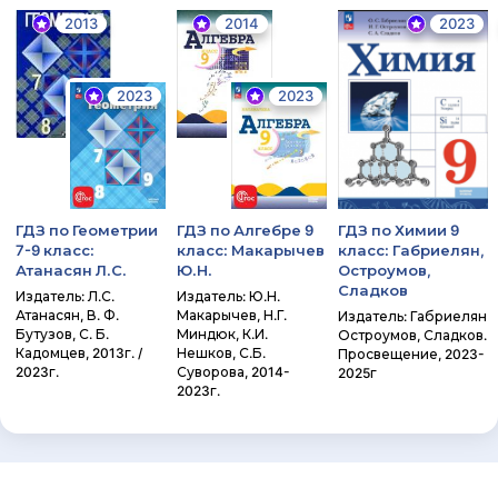
2013
2014
2023
2023
2023
ГДЗ по Геометрии
ГДЗ по Алгебре 9
ГДЗ по Химии 9
7-9 класс:
класс: Макарычев
класс: Габриелян,
Атанасян Л.С.
Ю.Н.
Остроумов,
Сладков
Издатель: Л.С.
Издатель: Ю.Н.
Атанасян, В. Ф.
Макарычев, Н.Г.
Издатель: Габриелян
Бутузов, С. Б.
Миндюк, К.И.
Остроумов, Сладков.
Кадомцев, 2013г. /
Нешков, С.Б.
Просвещение, 2023-
2023г.
Суворова, 2014-
2025г
2023г.