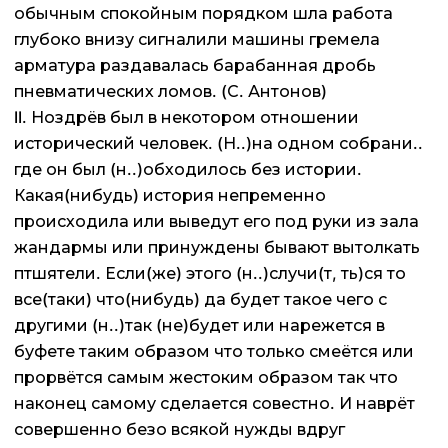
обычным спокойным порядком шла работа
глубоко внизу сигналили машины гремела
арматура раздавалась барабанная дробь
пневматических ломов. (С. Антонов)
II. Ноздрёв был в некотором отношении
исторический человек. (Н..)на одном собрани..
где он был (н..)обходилось без истории.
Какая(нибудь) история непременно
происходила или выведут его под руки из зала
жандармы или принуждены бывают вытолкать
птшятели. Если(же) этого (н..)случи(т, ть)ся то
все(таки) что(нибудь) да будет такое чего с
другими (н..)так (не)будет или нарежется в
буфете таким образом что только смеётся или
прорвётся самым жестоким образом так что
наконец самому сделается совестно. И наврёт
совершенно безо всякой нужды вдруг