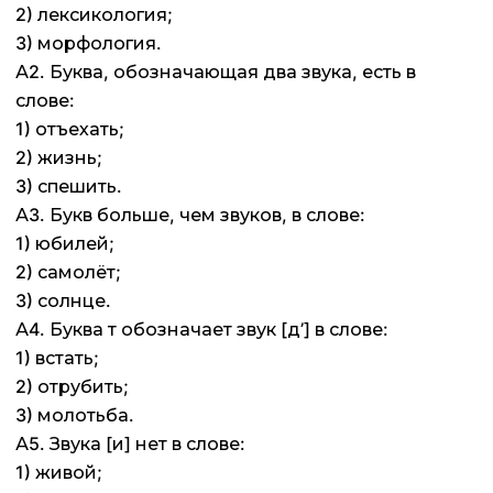
2) лексикология;
3) морфология.
А2. Буква, обозначающая два звука, есть в
слове:
1) отъехать;
2) жизнь;
3) спешить.
А3. Букв больше, чем звуков, в слове:
1) юбилей;
2) самолёт;
3) солнце.
А4. Буква т обозначает звук [д’] в слове:
1) встать;
2) отрубить;
3) молотьба.
А5. Звука [и] нет в слове:
1) живой;