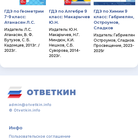
ГДЗ по Геометрии
ГДЗ по Алгебре 9
ГДЗ по Химии 9
7-9 класс:
класс: Макарычев
класс: Габриелян,
Атанасян Л.С.
Ю.Н.
Остроумов,
Сладков
Издатель: Л.С.
Издатель: Ю.Н.
Атанасян, В. Ф.
Макарычев, Н.Г.
Издатель: Габриелян
Бутузов, С. Б.
Миндюк, К.И.
Остроумов, Сладков.
Кадомцев, 2013г. /
Нешков, С.Б.
Просвещение, 2023-
2023г.
Суворова, 2014-
2025г
2023г.
admin@otvetkin.info
©
Otvetkin.info
Инфо
Пользовательское соглашение