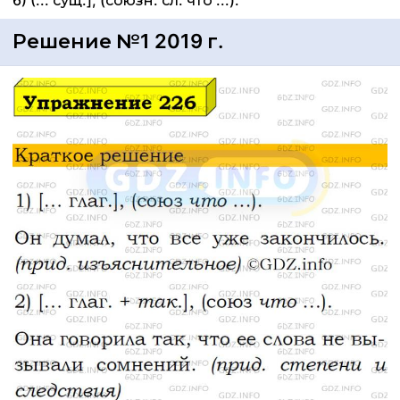
6) (... сущ.], (союзн. сл. что ...).
Решение №1 2019 г.