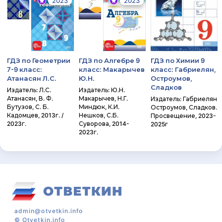
2023
2023
ГДЗ по Геометрии
ГДЗ по Алгебре 9
ГДЗ по Химии 9
7-9 класс:
класс: Макарычев
класс: Габриелян,
Атанасян Л.С.
Ю.Н.
Остроумов,
Сладков
Издатель: Л.С.
Издатель: Ю.Н.
Атанасян, В. Ф.
Макарычев, Н.Г.
Издатель: Габриелян
Бутузов, С. Б.
Миндюк, К.И.
Остроумов, Сладков.
Кадомцев, 2013г. /
Нешков, С.Б.
Просвещение, 2023-
2023г.
Суворова, 2014-
2025г
2023г.
admin@otvetkin.info
©
Otvetkin.info