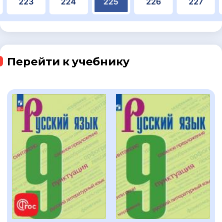
223
224
225
226
227
Перейти к учебнику