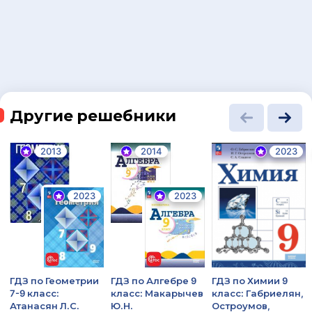
Другие решебники
2013
2014
2023
2023
2023
ГДЗ по Геометрии
ГДЗ по Алгебре 9
ГДЗ по Химии 9
7-9 класс:
класс: Макарычев
класс: Габриелян,
Атанасян Л.С.
Ю.Н.
Остроумов,