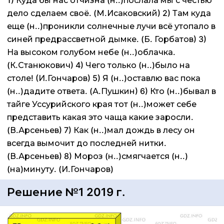
дело сделаем своё. (М.Исаковский) 2) Там куда
еще (н..)проникли солнечные лучи всё утопало в
синей предрассветной дымке. (Б. Горбатов) 3)
На высоком голубом небе (н..)облачка.
(К.Станюкович) 4) Чего только (н..)было на
столе! (И.Гончаров) 5) Я (н..)оставлю вас пока
(н..)дадите ответа. (А.Пушкин) 6) Кто (н..)бывал в
тайге Уссурийского края тот (н..)может себе
представить какая это чаща какие заросли.
(В.Арсеньев) 7) Как (н..)мал дождь в лесу он
всегда вымочит до последней нитки.
(В.Арсеньев) 8) Мороз (н..)смягчается (н..)
(на)минуту. (И.Гончаров)
Решение №1 2019 г.