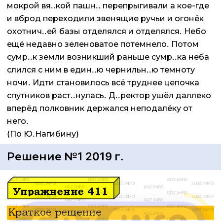
мокрой вя..кой пашн.. перепрыгивали а кое-где
и вброд переходили звенящие ручьи и огонёк
охотнич..ей базы отделялся и отделялся. Небо
ещё недавно зеленоватое потемнело. Потом
сумр..к земли возникший раньше сумр..ка неба
слился с ним в един..ю чернильн..ю темноту
ночи. Идти становилось всё труднее цепочка
спутников раст..нулась. Д..ректор ушёл даллеко
вперёд полковник держался неподалёку от
него.
(По Ю.Нагибину)
Решение №1 2019 г.