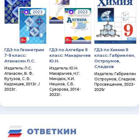
2023
2023
ГДЗ по Геометрии
ГДЗ по Алгебре 9
ГДЗ по Химии 9
7-9 класс:
класс: Макарычев
класс: Габриелян,
Атанасян Л.С.
Ю.Н.
Остроумов,
Сладков
Издатель: Л.С.
Издатель: Ю.Н.
Атанасян, В. Ф.
Макарычев, Н.Г.
Издатель: Габриелян
Бутузов, С. Б.
Миндюк, К.И.
Остроумов, Сладков.
Кадомцев, 2013г. /
Нешков, С.Б.
Просвещение, 2023-
2023г.
Суворова, 2014-
2025г
2023г.