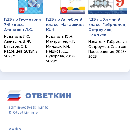
ГДЗ по Геометрии
ГДЗ по Алгебре 9
ГДЗ по Химии 9
7-9 класс:
класс: Макарычев
класс: Габриелян,
Атанасян Л.С.
Ю.Н.
Остроумов,
Сладков
Издатель: Л.С.
Издатель: Ю.Н.
Атанасян, В. Ф.
Макарычев, Н.Г.
Издатель: Габриелян
Бутузов, С. Б.
Миндюк, К.И.
Остроумов, Сладков.
Кадомцев, 2013г. /
Нешков, С.Б.
Просвещение, 2023-
2023г.
Суворова, 2014-
2025г
2023г.
admin@otvetkin.info
©
Otvetkin.info
Инфо