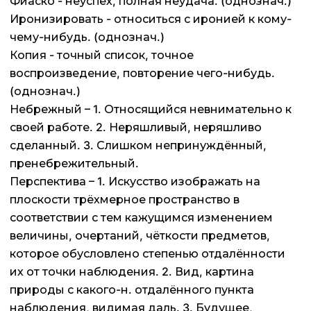
Фиаско - неуспех, полная неудача. (однознач.)
Иронизировать - относиться с иронией к кому-
чему-нибудь. (однознач.)
Копия - точный список, точное
воспроизведение, повторение чего-нибудь.
(однознач.)
Небрежный – 1. Относящийся невнимательно к
своей работе. 2. Неряшливый, неряшливо
сделанный. 3. Слишком непринуждённый,
пренебрежительный.
Перспектива – 1. Искусство изображать на
плоскости трёхмерное пространство в
соответствии с тем кажущимся изменением
величины, очертаний, чёткости предметов,
которое обусловлено степенью отдалённости
их от точки наблюдения. 2. Вид, картина
природы с какого-н. отдалённого пункта
наблюдения, видимая даль. 3. Будущее,