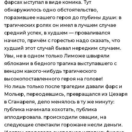
фарсах ыступал в виде комика. Тут
обнаружилось одно обстоятельство,
поразившее нашего героя до глубины души: в
трагических ролях он имел в лучшем случае
средний успех, в худшем — проваливался
начисто, причём с горестью надо сказать, что
худший этот случай бывал нередким случаем.
Увы, не в одном только Лиможе швыряли
яблоками в бедного трагика выступавшего с
венцом какого-нибудь трагического
высокопоставленного героя на голове!
Но лишь только после трагедии давали фарс и
Мольер, переодевшись, превращался из Цезаря
в Сганареля, дело менялось в ту же минуту:
публика начинала хохотать, публика
аплодировала. происходили овации, на
следующие спектакли горожане несли деньги.