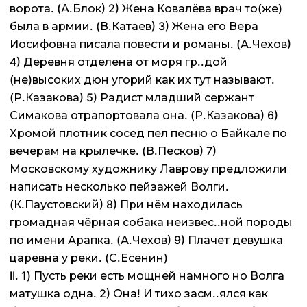
ворота. (А.Блок) 2) Жена Ковалёва врач то(же)
была в армии. (В.Катаев) 3) Жена его Вера
Иосифовна писала повести и романы. (А.Чехов)
4) Деревня отделена от моря гр..дой
(не)высоких дюн угорий как их тут называют.
(Р.Казакова) 5) Радист младший сержант
Симакова отрапортовала она. (Р.Казакова) 6)
Хромой плотник сосед пел песню о Байкале по
вечерам на крылечке. (В.Песков) 7)
Московскому художнику Лаврову предложили
написать несколько пейзажей Волги.
(К.Паустовский) 8) При нём находилась
громадная чёрная собака неизвес..ной породы
по имени Арапка. (А.Чехов) 9) Плачет девушка
царевна у реки. (С.Есенин)
II. 1) Пусть реки есть мощней намного но Волга
матушка одна. 2) Она! И тихо засм..ялся как