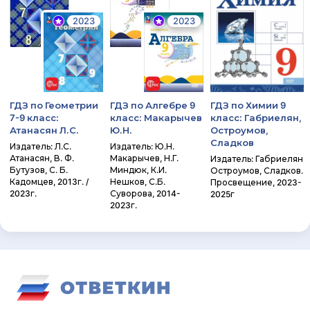
2023
2023
ГДЗ по Геометрии
ГДЗ по Алгебре 9
ГДЗ по Химии 9
7-9 класс:
класс: Макарычев
класс: Габриелян,
Атанасян Л.С.
Ю.Н.
Остроумов,
Сладков
Издатель: Л.С.
Издатель: Ю.Н.
Атанасян, В. Ф.
Макарычев, Н.Г.
Издатель: Габриелян
Бутузов, С. Б.
Миндюк, К.И.
Остроумов, Сладков.
Кадомцев, 2013г. /
Нешков, С.Б.
Просвещение, 2023-
2023г.
Суворова, 2014-
2025г
2023г.