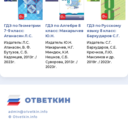
ГДЗ по Геометрии
ГДЗ по Алгебре 8
ГДЗ по Русскому
7-9 класс:
класс: Макарычев
языку 8 класс:
Атанасян Л.С.
Ю.Н.
Бархударов С.Г.
Издатель: Л.С.
Издатель: Ю.Н.
Издатель: С.Г.
Атанасян, В. Ф.
Макарычев, Н.Г.
Бархударов, С.Е.
Бутузов, С. Б.
Миндюк, К.И.
Крючков, Л.Ю.
Кадомцев, 2013г. /
Нешков, С.Б.
Максимов и др.
2023г.
Суворова, 2013г. /
2019г. / 2023г.
2023г.
admin@otvetkin.info
©
Otvetkin.info