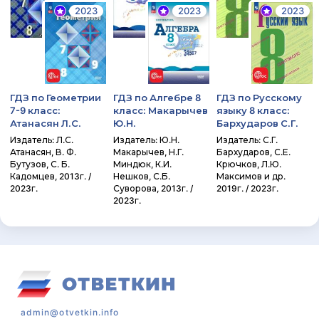
2023
2023
2023
ГДЗ по Геометрии
ГДЗ по Алгебре 8
ГДЗ по Русскому
7-9 класс:
класс: Макарычев
языку 8 класс:
Атанасян Л.С.
Ю.Н.
Бархударов С.Г.
Издатель: Л.С.
Издатель: Ю.Н.
Издатель: С.Г.
Атанасян, В. Ф.
Макарычев, Н.Г.
Бархударов, С.Е.
Бутузов, С. Б.
Миндюк, К.И.
Крючков, Л.Ю.
Кадомцев, 2013г. /
Нешков, С.Б.
Максимов и др.
2023г.
Суворова, 2013г. /
2019г. / 2023г.
2023г.
admin@otvetkin.info