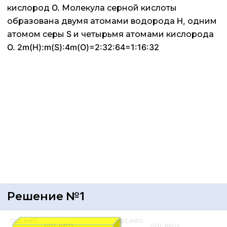
кислород O. Молекула серной кислоты
образована двумя атомами водорода H, одним
атомом серы S и четырьмя атомами кислорода
O. 2m(H):m(S):4m(O)=2:32:64=1:16:32
Решение №1