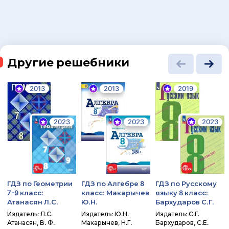
Другие решебники
2013
2013
2019
2023
2023
2023
ГДЗ по Геометрии
ГДЗ по Алгебре 8
ГДЗ по Русскому
7-9 класс:
класс: Макарычев
языку 8 класс:
Атанасян Л.С.
Ю.Н.
Бархударов С.Г.
Издатель: Л.С.
Издатель: Ю.Н.
Издатель: С.Г.
Атанасян, В. Ф.
Макарычев, Н.Г.
Бархударов, С.Е.