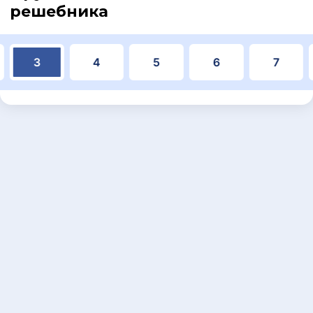
решебника
3
4
5
6
7