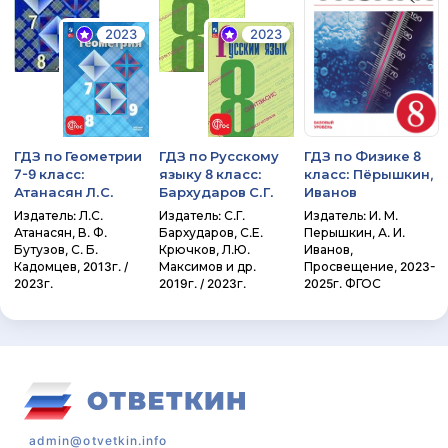
2023
2023
ГДЗ по Геометрии
ГДЗ по Русскому
ГДЗ по Физике 8
7-9 класс:
языку 8 класс:
класс: Пёрышкин,
Атанасян Л.С.
Бархударов С.Г.
Иванов
Издатель: Л.С.
Издатель: С.Г.
Издатель: И. М.
Атанасян, В. Ф.
Бархударов, С.Е.
Перышкин, А. И.
Бутузов, С. Б.
Крючков, Л.Ю.
Иванов,
Кадомцев, 2013г. /
Максимов и др.
Просвещение, 2023-
2023г.
2019г. / 2023г.
2025г. ФГОС
admin@otvetkin.info