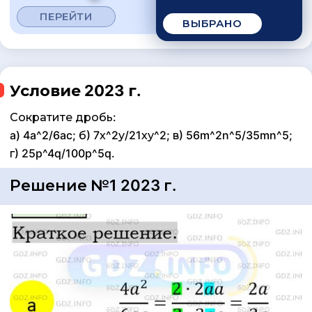
ПЕРЕЙТИ
ВЫБРАНО
Условие 2023 г.
Сократите дробь:
a) 4a^2/6ac; б) 7х^2у/21ху^2; в) 56m^2n^5/35mn^5;
г) 25p^4q/100p^5q.
Решение №1 2023 г.