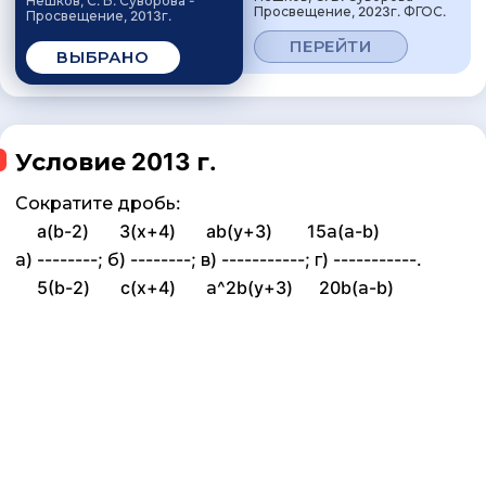
Нешков, С. Б. Суворова -
Просвещение, 2023г. ФГОС.
Просвещение, 2013г.
ПЕРЕЙТИ
ВЫБРАНО
Условие 2013 г.
Сократите дробь:
a(b-2) 3(x+4) ab(y+3) 15а(а-b)
а) --------; б) --------; в) -----------; г) -----------.
5(b-2) c(x+4) а^2b(y+3) 20b(а-b)