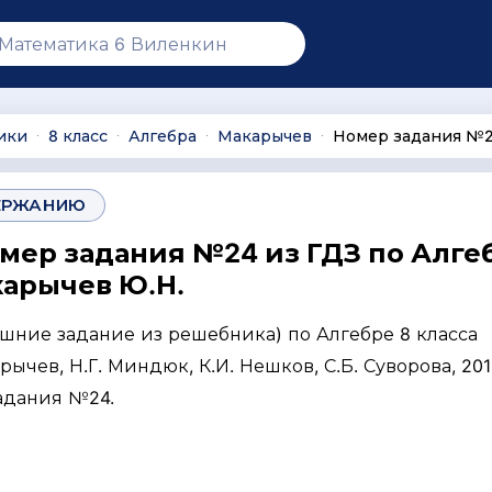
ики
8 класс
Алгебра
Макарычев
Номер задания №
∙
∙
∙
∙
ЕРЖАНИЮ
омер задания №24 из ГДЗ по Алге
карычев Ю.Н.
ашние задание из решебника) по Алгебре 8 класса
ычев, Н.Г. Миндюк, К.И. Нешков, С.Б. Суворова, 2013
задания №24.