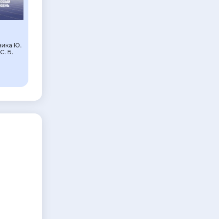
ника Ю.
С. Б.