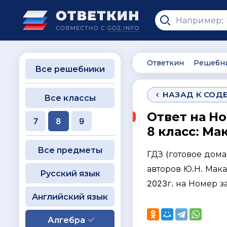
Ответкин
Решебн
∙
Все решебники
НАЗАД К СОД
Все классы
Ответ на Н
7
8
9
8 класс: Ма
Все предметы
ГДЗ (готовое дом
авторов Ю.Н. Макар
Русский язык
2023г. на Номер 
Английский язык
Алгебра