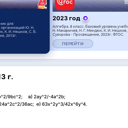
2023 год
ник для
Алгебра. 8 класс. базовый уровень учеб
организаций Ю. Н.
Н. Макарычев, Н. Г. Миндюк, К. И. Нешков, 
, К. И. Нешков, С. Б.
Суворова - Просвещение, 2023г. ФГОС.
е, 2013г.
ПЕРЕЙТИ
3 г.
ab^2/9bc^2; в) 2ay^2/-4a^2b;
 24a^2c^2/36ac; е) 63x^2y^3/42x^6y^4.