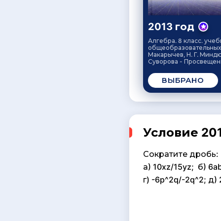
2013 год
Алгебра. 8 класс. учеб
общеобразовательных 
Макарычев, Н. Г. Миндюк
Суворова - Просвещени
ВЫБРАНО
Условие 201
Сократите дробь:
а) 10xz/15yz; б) 6
г) -6p^2q/-2q^2; д)