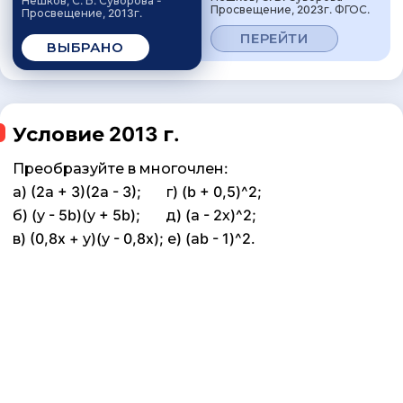
Нешков, С. Б. Суворова -
Просвещение, 2023г. ФГОС.
Просвещение, 2013г.
ПЕРЕЙТИ
ВЫБРАНО
Условие 2013 г.
Преобразуйте в многочлен:
а) (2а + 3)(2а - 3); г) (b + 0,5)^2;
б) (у - 5b)(у + 5b); д) (а - 2х)^2;
в) (0,8x + у)(у - 0,8x); е) (аb - 1)^2.