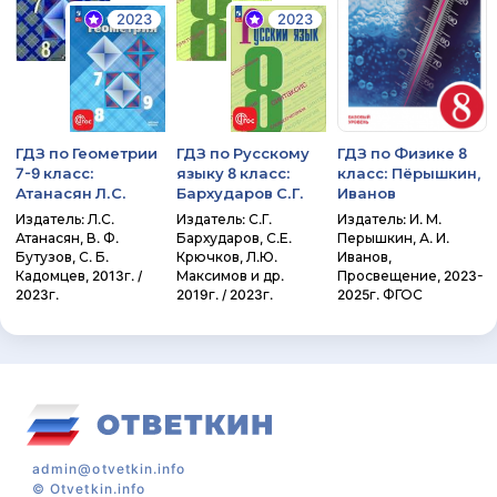
2023
2023
ГДЗ по Геометрии
ГДЗ по Русскому
ГДЗ по Физике 8
7-9 класс:
языку 8 класс:
класс: Пёрышкин,
Атанасян Л.С.
Бархударов С.Г.
Иванов
Издатель: Л.С.
Издатель: С.Г.
Издатель: И. М.
Атанасян, В. Ф.
Бархударов, С.Е.
Перышкин, А. И.
Бутузов, С. Б.
Крючков, Л.Ю.
Иванов,
Кадомцев, 2013г. /
Максимов и др.
Просвещение, 2023-
2023г.
2019г. / 2023г.
2025г. ФГОС
admin@otvetkin.info
©
Otvetkin.info