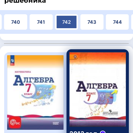
решебника
740
741
742
743
744