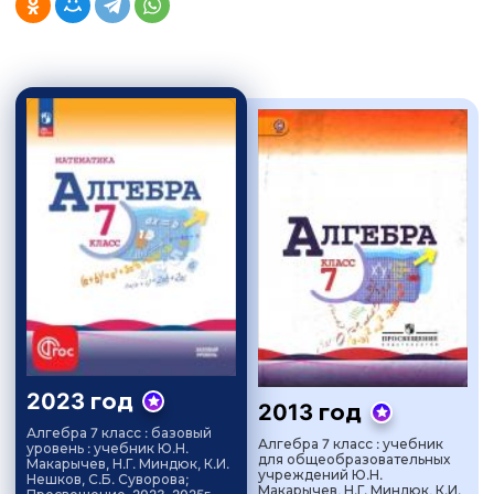
2023 год
2013 год
Алгебра 7 класс : базовый
Алгебра 7 класс : учебник
уровень : учебник Ю.Н.
для общеобразовательных
Макарычев, Н.Г. Миндюк, К.И.
учреждений Ю.Н.
Нешков, С.Б. Суворова;
Макарычев, Н.Г. Миндюк, К.И.